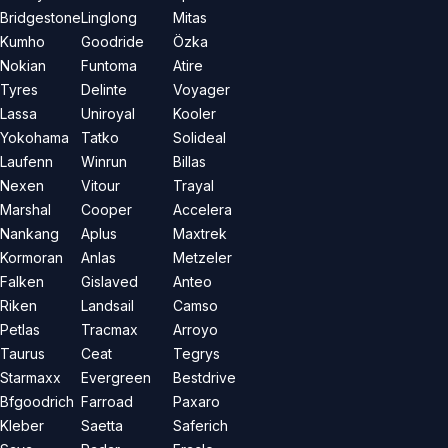
Bridgestone
Linglong
Mitas
Kumho
Goodride
Özka
Nokian
Funtoma
Atire
Tyres
Delinte
Voyager
Lassa
Uniroyal
Kooler
Yokohama
Tatko
Solideal
Laufenn
Winrun
Billas
Nexen
Vitour
Trayal
Marshal
Cooper
Accelera
Nankang
Aplus
Maxtrek
Kormoran
Anlas
Metzeler
Falken
Gislaved
Anteo
Riken
Landsail
Camso
Petlas
Tracmax
Arroyo
Taurus
Ceat
Tegrys
Starmaxx
Evergreen
Bestdrive
Bfgoodrich
Farroad
Paxaro
Kleber
Saetta
Saferich