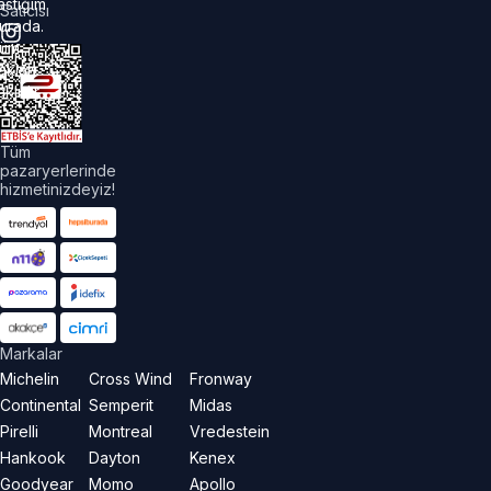
astiğim
Satıcısı
urada.
üm
akları
aklıdır.
Tüm
pazaryerlerinde
hizmetinizdeyiz!
Markalar
Michelin
Cross Wind
Fronway
Continental
Semperit
Midas
Pirelli
Montreal
Vredestein
Hankook
Dayton
Kenex
Goodyear
Momo
Apollo