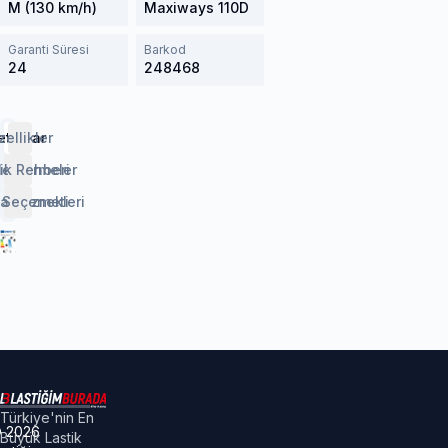
M (130 km/h)
Maxiways 110D
Garanti Süresi
Barkod
24
248468
etaylar
zellikler
lendirmeler
ik Rehberi
 Seçenekleri
aj Hizmeti
Türkiye'nin En
©
2026
Büyük Lastik