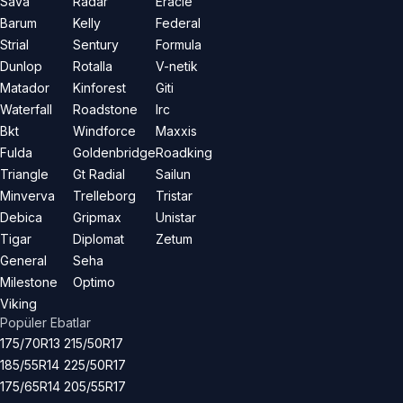
Sava
Radar
Eracle
Barum
Kelly
Federal
Strial
Sentury
Formula
Dunlop
Rotalla
V-netik
Matador
Kinforest
Giti
Waterfall
Roadstone
Irc
Bkt
Windforce
Maxxis
Fulda
Goldenbridge
Roadking
Triangle
Gt Radial
Sailun
Minverva
Trelleborg
Tristar
Debica
Gripmax
Unistar
Tigar
Diplomat
Zetum
General
Seha
Milestone
Optimo
Viking
Popüler Ebatlar
175/70R13
215/50R17
185/55R14
225/50R17
175/65R14
205/55R17