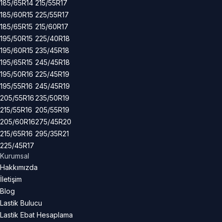
185/65R14
215/55R17
185/60R15
225/55R17
185/65R15
215/60R17
195/50R15
225/40R18
195/60R15
235/45R18
195/65R15
245/45R18
195/50R16
225/45R19
195/55R16
245/45R19
205/55R16
235/50R19
215/55R16
205/55R19
205/60R16
275/45R20
215/65R16
295/35R21
225/45R17
Kurumsal
Hakkımızda
İletişim
Blog
Lastik Bulucu
Lastik Ebat Hesaplama