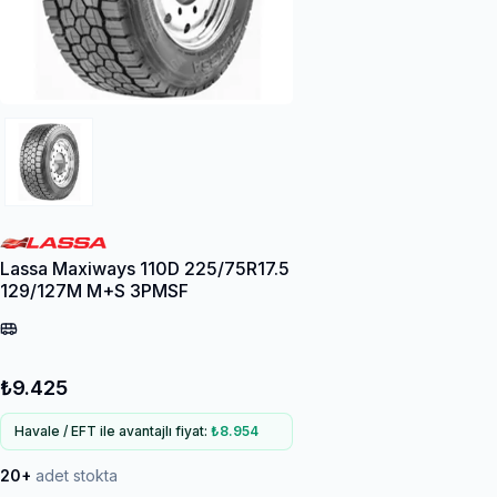
Lassa Maxiways 110D 225/75R17.5
129/127M M+S 3PMSF
₺9.425
Havale / EFT ile avantajlı fiyat:
₺8.954
20+
adet stokta