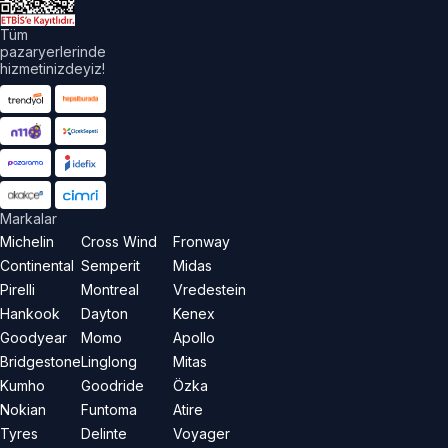
Tüm
pazaryerlerinde
hizmetinizdeyiz!
Markalar
Michelin
Cross Wind
Fronway
Continental
Semperit
Midas
Pirelli
Montreal
Vredestein
Hankook
Dayton
Kenex
Goodyear
Momo
Apollo
Bridgestone
Linglong
Mitas
Kumho
Goodride
Özka
Nokian
Funtoma
Atire
Tyres
Delinte
Voyager