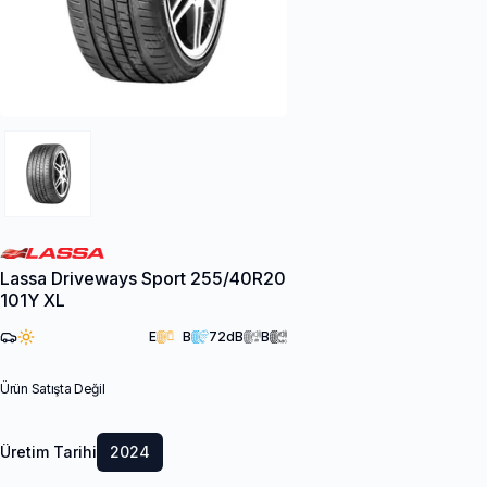
Lassa Driveways Sport 255/40R20
101Y XL
E
B
72
dB
B
Ürün Satışta Değil
Üretim Tarihi
2024