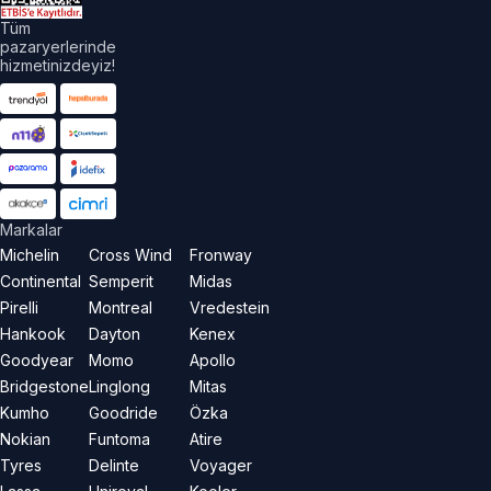
Tüm
pazaryerlerinde
hizmetinizdeyiz!
Markalar
Michelin
Cross Wind
Fronway
Continental
Semperit
Midas
Pirelli
Montreal
Vredestein
Hankook
Dayton
Kenex
Goodyear
Momo
Apollo
Bridgestone
Linglong
Mitas
Kumho
Goodride
Özka
Nokian
Funtoma
Atire
Tyres
Delinte
Voyager