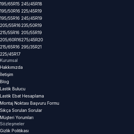
195/65R15
245/45R18
195/50R16
225/45R19
195/55R16
245/45R19
205/55R16
235/50R19
215/55R16
205/55R19
205/60R16
275/45R20
215/65R16
295/35R21
225/45R17
Kurumsal
Hakkımızda
İletişim
Blog
Lastik Bulucu
Lastik Ebat Hesaplama
Montaj Noktası Başvuru Formu
Sıkça Sorulan Sorular
Müşteri Yorumları
Sözleşmeler
Gizlik Politikası