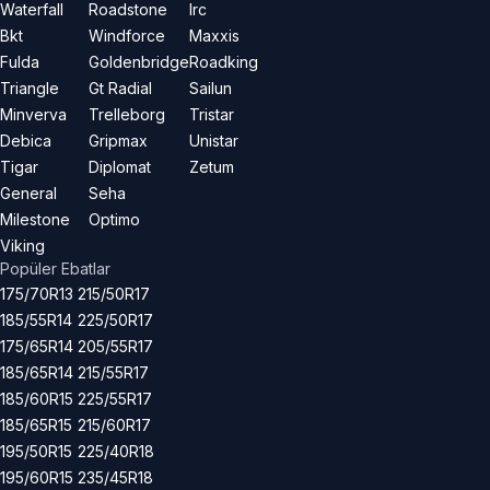
Waterfall
Roadstone
Irc
Bkt
Windforce
Maxxis
Fulda
Goldenbridge
Roadking
Triangle
Gt Radial
Sailun
Minverva
Trelleborg
Tristar
Debica
Gripmax
Unistar
Tigar
Diplomat
Zetum
General
Seha
Milestone
Optimo
Viking
Popüler Ebatlar
175/70R13
215/50R17
185/55R14
225/50R17
175/65R14
205/55R17
185/65R14
215/55R17
185/60R15
225/55R17
185/65R15
215/60R17
195/50R15
225/40R18
195/60R15
235/45R18