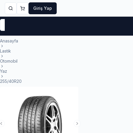
Giriş Yap
Markalar
Yaz Lastikleri
Kış Lastikleri
4 Mevsi
Anasayfa
Lastik
Otomobil
Yaz
255/40R20
Previous Slide
Next Slide