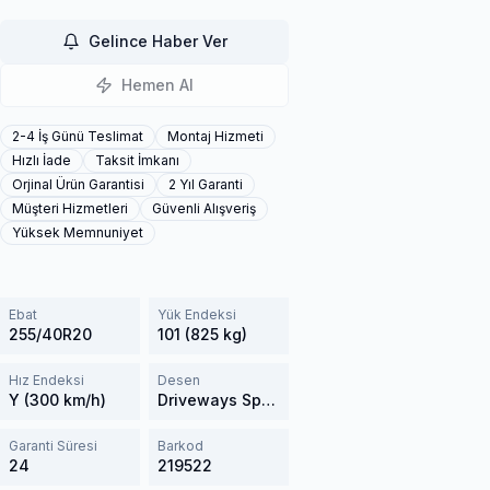
Gelince Haber Ver
Hemen Al
2-4 İş Günü Teslimat
Montaj Hizmeti
Hızlı İade
Taksit İmkanı
Orjinal Ürün Garantisi
2 Yıl Garanti
Müşteri Hizmetleri
Güvenli Alışveriş
Yüksek Memnuniyet
Ebat
Yük Endeksi
255/40R20
101 (825 kg)
Hız Endeksi
Desen
Y (300 km/h)
Driveways Sport
Garanti Süresi
Barkod
24
219522