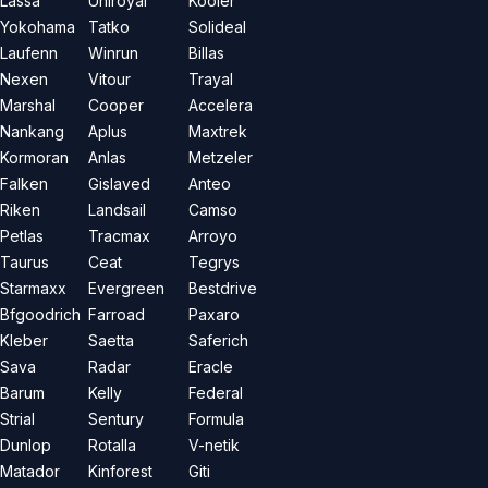
Lassa
Uniroyal
Kooler
Yokohama
Tatko
Solideal
Laufenn
Winrun
Billas
Nexen
Vitour
Trayal
Marshal
Cooper
Accelera
Nankang
Aplus
Maxtrek
Kormoran
Anlas
Metzeler
Falken
Gislaved
Anteo
Riken
Landsail
Camso
Petlas
Tracmax
Arroyo
Taurus
Ceat
Tegrys
Starmaxx
Evergreen
Bestdrive
Bfgoodrich
Farroad
Paxaro
Kleber
Saetta
Saferich
Sava
Radar
Eracle
Barum
Kelly
Federal
Strial
Sentury
Formula
Dunlop
Rotalla
V-netik
Matador
Kinforest
Giti