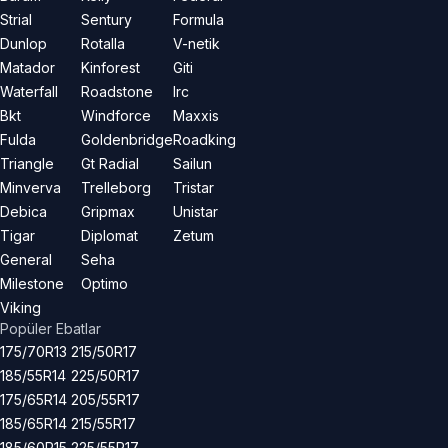
Strial
Sentury
Formula
Dunlop
Rotalla
V-netik
Matador
Kinforest
Giti
Waterfall
Roadstone
Irc
Bkt
Windforce
Maxxis
Fulda
Goldenbridge
Roadking
Triangle
Gt Radial
Sailun
Minverva
Trelleborg
Tristar
Debica
Gripmax
Unistar
Tigar
Diplomat
Zetum
General
Seha
Milestone
Optimo
Viking
Popüler Ebatlar
175/70R13
215/50R17
185/55R14
225/50R17
175/65R14
205/55R17
185/65R14
215/55R17
185/60R15
225/55R17