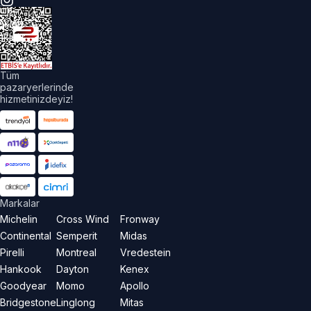
üm
akları
aklıdır.
Tüm
pazaryerlerinde
hizmetinizdeyiz!
Markalar
Michelin
Cross Wind
Fronway
Continental
Semperit
Midas
Pirelli
Montreal
Vredestein
Hankook
Dayton
Kenex
Goodyear
Momo
Apollo
Bridgestone
Linglong
Mitas