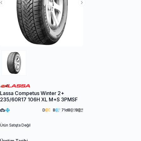
Previous Slide
Next Slide
Lassa Competus Winter 2+
235/60R17 106H XL M+S 3PMSF
D
B
71
dB
B
Ürün Satışta Değil
Üretim Tarihi