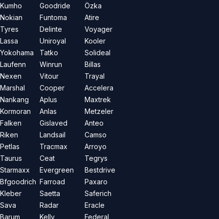
Kumho
Goodride
Özka
Nokian
Funtoma
Atire
Tyres
Delinte
Voyager
Lassa
Uniroyal
Kooler
Yokohama
Tatko
Solideal
Laufenn
Winrun
Billas
Nexen
Vitour
Trayal
Marshal
Cooper
Accelera
Nankang
Aplus
Maxtrek
Kormoran
Anlas
Metzeler
Falken
Gislaved
Anteo
Riken
Landsail
Camso
Petlas
Tracmax
Arroyo
Taurus
Ceat
Tegrys
Starmaxx
Evergreen
Bestdrive
Bfgoodrich
Farroad
Paxaro
Kleber
Saetta
Saferich
Sava
Radar
Eracle
Barum
Kelly
Federal