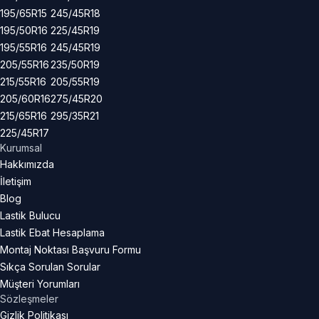
195/65R15
245/45R18
195/50R16
225/45R19
195/55R16
245/45R19
205/55R16
235/50R19
215/55R16
205/55R19
205/60R16
275/45R20
215/65R16
295/35R21
225/45R17
Kurumsal
Hakkımızda
İletişim
Blog
Lastik Bulucu
Lastik Ebat Hesaplama
Montaj Noktası Başvuru Formu
Sıkça Sorulan Sorular
Müşteri Yorumları
Sözleşmeler
Gizlik Politikası