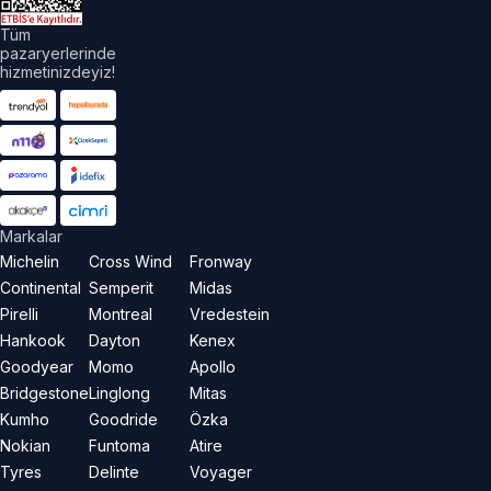
Tüm
pazaryerlerinde
hizmetinizdeyiz!
Markalar
Michelin
Cross Wind
Fronway
Continental
Semperit
Midas
Pirelli
Montreal
Vredestein
Hankook
Dayton
Kenex
Goodyear
Momo
Apollo
Bridgestone
Linglong
Mitas
Kumho
Goodride
Özka
Nokian
Funtoma
Atire
Tyres
Delinte
Voyager