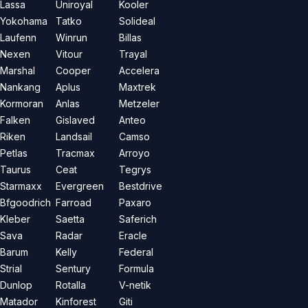
Lassa
Uniroyal
Kooler
Yokohama
Tatko
Solideal
Laufenn
Winrun
Billas
Nexen
Vitour
Trayal
Marshal
Cooper
Accelera
Nankang
Aplus
Maxtrek
Kormoran
Anlas
Metzeler
Falken
Gislaved
Anteo
Riken
Landsail
Camso
Petlas
Tracmax
Arroyo
Taurus
Ceat
Tegrys
Starmaxx
Evergreen
Bestdrive
Bfgoodrich
Farroad
Paxaro
Kleber
Saetta
Saferich
Sava
Radar
Eracle
Barum
Kelly
Federal
Strial
Sentury
Formula
Dunlop
Rotalla
V-netik
Matador
Kinforest
Giti