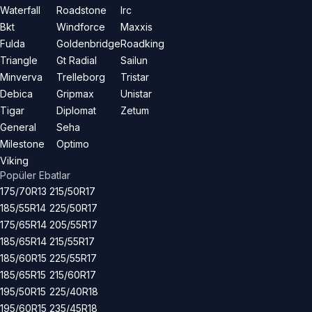
Waterfall
Roadstone
Irc
Bkt
Windforce
Maxxis
Fulda
Goldenbridge
Roadking
Triangle
Gt Radial
Sailun
Minverva
Trelleborg
Tristar
Debica
Gripmax
Unistar
Tigar
Diplomat
Zetum
General
Seha
Milestone
Optimo
Viking
Popüler Ebatlar
175/70R13
215/50R17
185/55R14
225/50R17
175/65R14
205/55R17
185/65R14
215/55R17
185/60R15
225/55R17
185/65R15
215/60R17
195/50R15
225/40R18
195/60R15
235/45R18