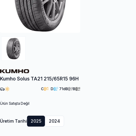
Kumho Solus TA21 215/65R15 96H
C
D
71
dB
B
Ürün Satışta Değil
Üretim Tarihi
2025
2024