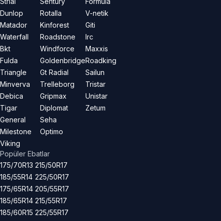
Strial
Sentury
Formula
Dunlop
Rotalla
V-netik
Matador
Kinforest
Giti
Waterfall
Roadstone
Irc
Bkt
Windforce
Maxxis
Fulda
Goldenbridge
Roadking
Triangle
Gt Radial
Sailun
Minverva
Trelleborg
Tristar
Debica
Gripmax
Unistar
Tigar
Diplomat
Zetum
General
Seha
Milestone
Optimo
Viking
Popüler Ebatlar
175/70R13
215/50R17
185/55R14
225/50R17
175/65R14
205/55R17
185/65R14
215/55R17
185/60R15
225/55R17