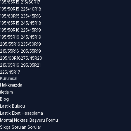
185/65R15
215/60R17
195/50R15
225/40R18
195/60R15
235/45R18
195/65R15
245/45R18
195/50R16
225/45R19
195/55R16
245/45R19
205/55R16
235/50R19
215/55R16
205/55R19
205/60R16
275/45R20
215/65R16
295/35R21
225/45R17
Kurumsal
Hakkımızda
İletişim
Blog
Lastik Bulucu
Lastik Ebat Hesaplama
Montaj Noktası Başvuru Formu
Sıkça Sorulan Sorular