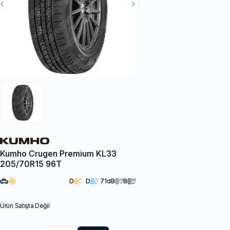
Previous Slide
Next Slide
Kumho Crugen Premium KL33
205/70R15 96T
D
D
71
dB
B
Ürün Satışta Değil