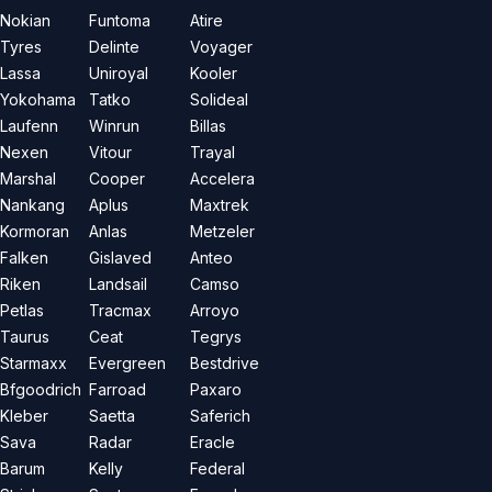
Nokian
Funtoma
Atire
Tyres
Delinte
Voyager
Lassa
Uniroyal
Kooler
Yokohama
Tatko
Solideal
Laufenn
Winrun
Billas
Nexen
Vitour
Trayal
Marshal
Cooper
Accelera
Nankang
Aplus
Maxtrek
Kormoran
Anlas
Metzeler
Falken
Gislaved
Anteo
Riken
Landsail
Camso
Petlas
Tracmax
Arroyo
Taurus
Ceat
Tegrys
Starmaxx
Evergreen
Bestdrive
Bfgoodrich
Farroad
Paxaro
Kleber
Saetta
Saferich
Sava
Radar
Eracle
Barum
Kelly
Federal