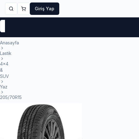
Giriş Yap
Markalar
Yaz Lastikleri
Kış Lastikleri
4 Mevsi
Anasayfa
Lastik
4x4
&
SUV
Yaz
205/70R15