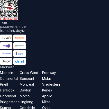
akları
aklıdır.
Tüm
pazaryerlerinde
hizmetinizdeyiz!
Markalar
Michelin
Cross Wind
Fronway
Continental
Semperit
Midas
Pirelli
Montreal
Vredestein
Hankook
Dayton
Kenex
Goodyear
Momo
Apollo
Bridgestone
Linglong
Mitas
Kumho
Goodride
Özka