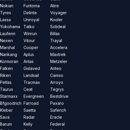
Nokian
Funtoma
Atire
Tyres
Delinte
Voyager
Lassa
Uniroyal
Kooler
Yokohama
Tatko
Solideal
Laufenn
Winrun
Billas
Nexen
Vitour
Trayal
Marshal
Cooper
Accelera
Nankang
Aplus
Maxtrek
Kormoran
Anlas
Metzeler
Falken
Gislaved
Anteo
Riken
Landsail
Camso
Petlas
Tracmax
Arroyo
Taurus
Ceat
Tegrys
Starmaxx
Evergreen
Bestdrive
Bfgoodrich
Farroad
Paxaro
Kleber
Saetta
Saferich
Sava
Radar
Eracle
Barum
Kelly
Federal