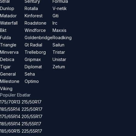
Strial
Sentury
Formula
Dunlop
Rotalla
V-netik
Matador
Kinforest
Giti
Waterfall
Roadstone
Irc
Bkt
Windforce
Maxxis
Fulda
Goldenbridge
Roadking
Triangle
Gt Radial
Sailun
Minverva
Trelleborg
Tristar
Debica
Gripmax
Unistar
Tigar
Diplomat
Zetum
General
Seha
Milestone
Optimo
Viking
Popüler Ebatlar
175/70R13
215/50R17
185/55R14
225/50R17
175/65R14
205/55R17
185/65R14
215/55R17
185/60R15
225/55R17