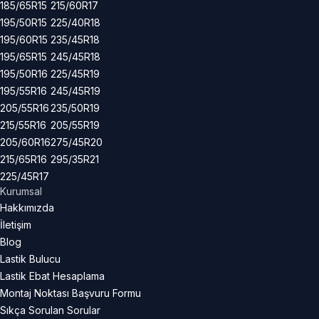
185/65R15
215/60R17
195/50R15
225/40R18
195/60R15
235/45R18
195/65R15
245/45R18
195/50R16
225/45R19
195/55R16
245/45R19
205/55R16
235/50R19
215/55R16
205/55R19
205/60R16
275/45R20
215/65R16
295/35R21
225/45R17
Kurumsal
Hakkımızda
İletişim
Blog
Lastik Bulucu
Lastik Ebat Hesaplama
Montaj Noktası Başvuru Formu
Sıkça Sorulan Sorular