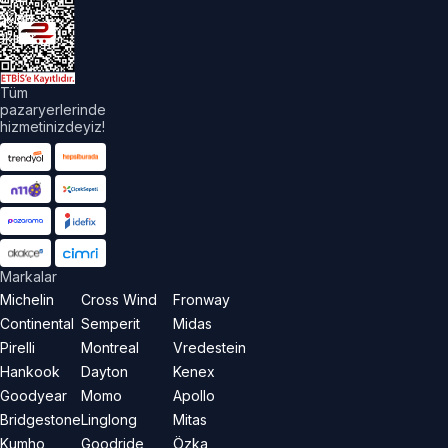
akları
aklıdır.
Tüm
pazaryerlerinde
hizmetinizdeyiz!
Markalar
Michelin
Cross Wind
Fronway
Continental
Semperit
Midas
Pirelli
Montreal
Vredestein
Hankook
Dayton
Kenex
Goodyear
Momo
Apollo
Bridgestone
Linglong
Mitas
Kumho
Goodride
Özka