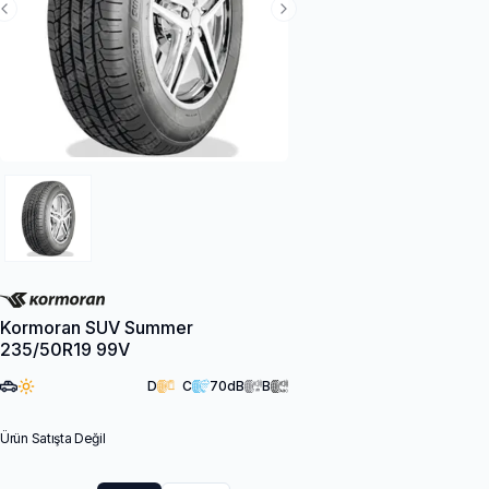
Previous Slide
Next Slide
Kormoran SUV Summer
235/50R19 99V
D
C
70
dB
B
Ürün Satışta Değil