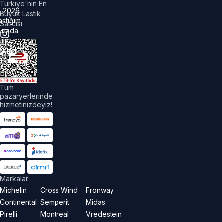
Türkiye'nin En
©
2026
Büyük Lastik
astiğim
Satıcısı
urada.
üm
akları
aklıdır.
Tüm
pazaryerlerinde
hizmetinizdeyiz!
Markalar
Michelin
Cross Wind
Fronway
Continental
Semperit
Midas
Pirelli
Montreal
Vredestein