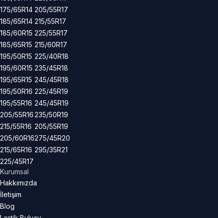
175/65R14
205/55R17
185/65R14
215/55R17
185/60R15
225/55R17
185/65R15
215/60R17
195/50R15
225/40R18
195/60R15
235/45R18
195/65R15
245/45R18
195/50R16
225/45R19
195/55R16
245/45R19
205/55R16
235/50R19
215/55R16
205/55R19
205/60R16
275/45R20
215/65R16
295/35R21
225/45R17
Kurumsal
Hakkımızda
İletişim
Blog
Lastik Bulucu