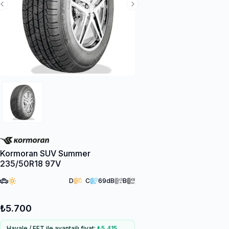
Previous Slide
Next Slide
Kormoran SUV Summer
235/50R18 97V
D
C
69
dB
B
₺5.700
Havale / EFT ile avantajlı fiyat:
₺5.415