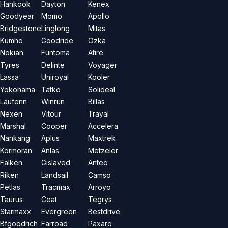
Hankook
Dayton
Kenex
Goodyear
Momo
Apollo
Bridgestone
Linglong
Mitas
Kumho
Goodride
Özka
Nokian
Funtoma
Atire
Tyres
Delinte
Voyager
Lassa
Uniroyal
Kooler
Yokohama
Tatko
Solideal
Laufenn
Winrun
Billas
Nexen
Vitour
Trayal
Marshal
Cooper
Accelera
Nankang
Aplus
Maxtrek
Kormoran
Anlas
Metzeler
Falken
Gislaved
Anteo
Riken
Landsail
Camso
Petlas
Tracmax
Arroyo
Taurus
Ceat
Tegrys
Starmaxx
Evergreen
Bestdrive
Bfgoodrich
Farroad
Paxaro