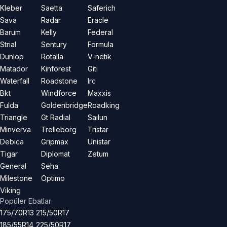
Kleber
Saetta
Saferich
Sava
Radar
Eracle
Barum
Kelly
Federal
Strial
Sentury
Formula
Dunlop
Rotalla
V-netik
Matador
Kinforest
Giti
Waterfall
Roadstone
Irc
Bkt
Windforce
Maxxis
Fulda
Goldenbridge
Roadking
Triangle
Gt Radial
Sailun
Minverva
Trelleborg
Tristar
Debica
Gripmax
Unistar
Tigar
Diplomat
Zetum
General
Seha
Milestone
Optimo
Viking
Popüler Ebatlar
175/70R13
215/50R17
185/55R14
225/50R17