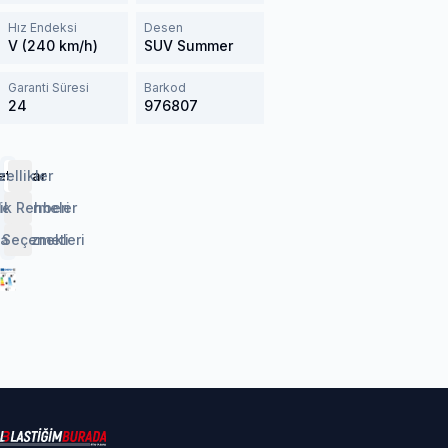
Hız Endeksi
Desen
V (240 km/h)
SUV Summer
Garanti Süresi
Barkod
24
976807
etaylar
zellikler
lendirmeler
ik Rehberi
 Seçenekleri
aj Hizmeti