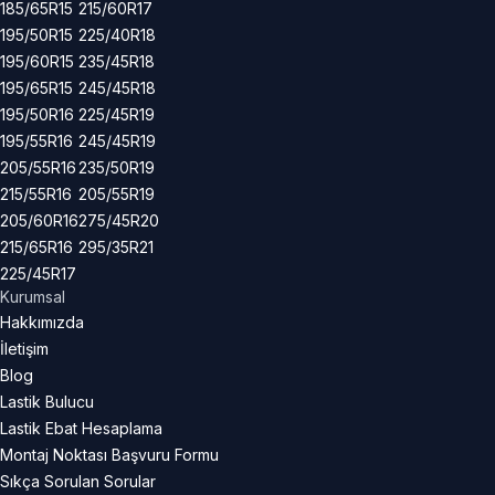
185/65R15
215/60R17
195/50R15
225/40R18
195/60R15
235/45R18
195/65R15
245/45R18
195/50R16
225/45R19
195/55R16
245/45R19
205/55R16
235/50R19
215/55R16
205/55R19
205/60R16
275/45R20
215/65R16
295/35R21
225/45R17
Kurumsal
Hakkımızda
İletişim
Blog
Lastik Bulucu
Lastik Ebat Hesaplama
Montaj Noktası Başvuru Formu
Sıkça Sorulan Sorular