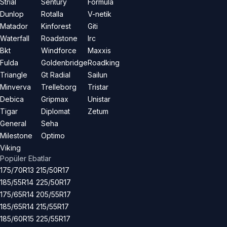
Strial
Sentury
Formula
Dunlop
Rotalla
V-netik
Matador
Kinforest
Giti
Waterfall
Roadstone
Irc
Bkt
Windforce
Maxxis
Fulda
Goldenbridge
Roadking
Triangle
Gt Radial
Sailun
Minverva
Trelleborg
Tristar
Debica
Gripmax
Unistar
Tigar
Diplomat
Zetum
General
Seha
Milestone
Optimo
Viking
Popüler Ebatlar
175/70R13
215/50R17
185/55R14
225/50R17
175/65R14
205/55R17
185/65R14
215/55R17
185/60R15
225/55R17