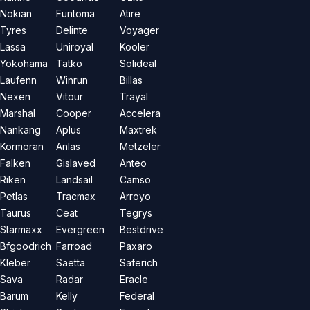
Nokian
Funtoma
Atire
Tyres
Delinte
Voyager
Lassa
Uniroyal
Kooler
Yokohama
Tatko
Solideal
Laufenn
Winrun
Billas
Nexen
Vitour
Trayal
Marshal
Cooper
Accelera
Nankang
Aplus
Maxtrek
Kormoran
Anlas
Metzeler
Falken
Gislaved
Anteo
Riken
Landsail
Camso
Petlas
Tracmax
Arroyo
Taurus
Ceat
Tegrys
Starmaxx
Evergreen
Bestdrive
Bfgoodrich
Farroad
Paxaro
Kleber
Saetta
Saferich
Sava
Radar
Eracle
Barum
Kelly
Federal