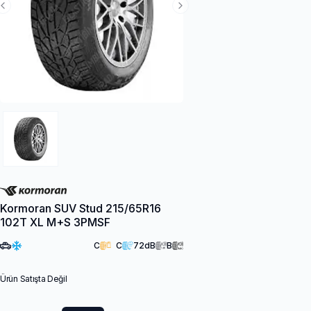
Previous Slide
Next Slide
Kormoran SUV Stud 215/65R16
102T XL M+S 3PMSF
C
C
72
dB
B
Ürün Satışta Değil