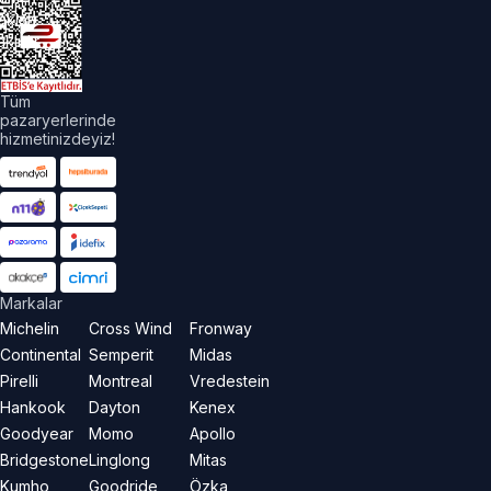
akları
aklıdır.
Tüm
pazaryerlerinde
hizmetinizdeyiz!
Markalar
Michelin
Cross Wind
Fronway
Continental
Semperit
Midas
Pirelli
Montreal
Vredestein
Hankook
Dayton
Kenex
Goodyear
Momo
Apollo
Bridgestone
Linglong
Mitas
Kumho
Goodride
Özka