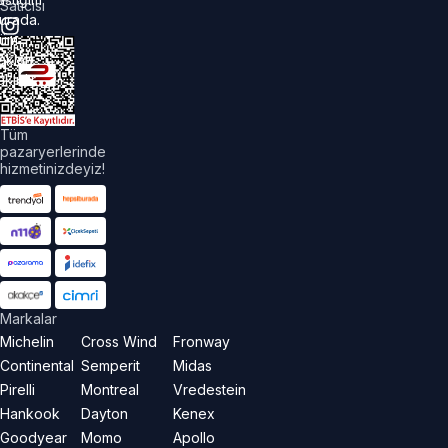
Satıcısı
urada.
üm
akları
aklıdır.
Tüm
pazaryerlerinde
hizmetinizdeyiz!
Markalar
Michelin
Cross Wind
Fronway
Continental
Semperit
Midas
Pirelli
Montreal
Vredestein
Hankook
Dayton
Kenex
Goodyear
Momo
Apollo