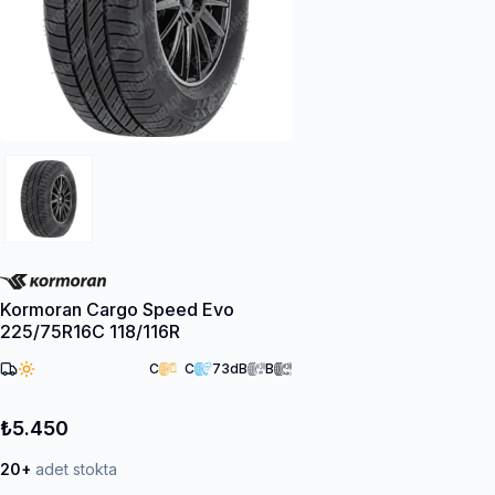
Kormoran Cargo Speed Evo
225/75R16C 118/116R
C
C
73
dB
B
₺5.450
20+
adet stokta