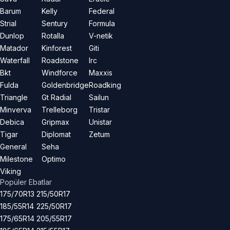
Barum
Kelly
Federal
Strial
Sentury
Formula
Dunlop
Rotalla
V-netik
Matador
Kinforest
Giti
Waterfall
Roadstone
Irc
Bkt
Windforce
Maxxis
Fulda
Goldenbridge
Roadking
Triangle
Gt Radial
Sailun
Minverva
Trelleborg
Tristar
Debica
Gripmax
Unistar
Tigar
Diplomat
Zetum
General
Seha
Milestone
Optimo
Viking
Popüler Ebatlar
175/70R13
215/50R17
185/55R14
225/50R17
175/65R14
205/55R17