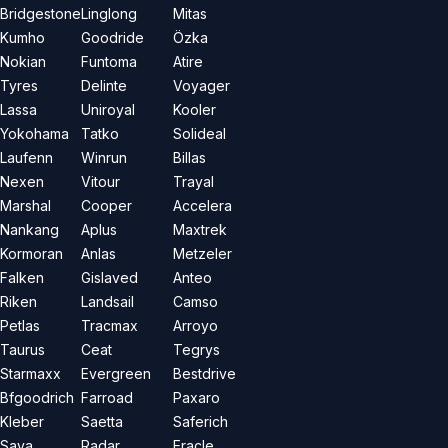
Bridgestone
Linglong
Mitas
Kumho
Goodride
Özka
Nokian
Funtoma
Atire
Tyres
Delinte
Voyager
Lassa
Uniroyal
Kooler
Yokohama
Tatko
Solideal
Laufenn
Winrun
Billas
Nexen
Vitour
Trayal
Marshal
Cooper
Accelera
Nankang
Aplus
Maxtrek
Kormoran
Anlas
Metzeler
Falken
Gislaved
Anteo
Riken
Landsail
Camso
Petlas
Tracmax
Arroyo
Taurus
Ceat
Tegrys
Starmaxx
Evergreen
Bestdrive
Bfgoodrich
Farroad
Paxaro
Kleber
Saetta
Saferich
Sava
Radar
Eracle