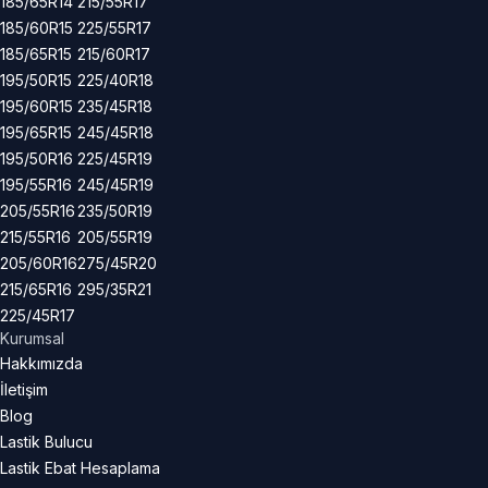
185/65R14
215/55R17
185/60R15
225/55R17
185/65R15
215/60R17
195/50R15
225/40R18
195/60R15
235/45R18
195/65R15
245/45R18
195/50R16
225/45R19
195/55R16
245/45R19
205/55R16
235/50R19
215/55R16
205/55R19
205/60R16
275/45R20
215/65R16
295/35R21
225/45R17
Kurumsal
Hakkımızda
İletişim
Blog
Lastik Bulucu
Lastik Ebat Hesaplama