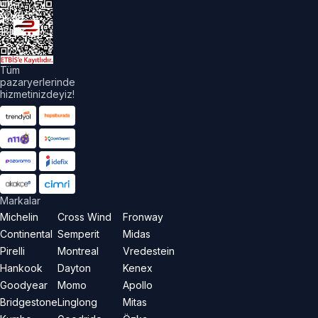
üm
akları
aklıdır.
Tüm
pazaryerlerinde
hizmetinizdeyiz!
Markalar
Michelin
Cross Wind
Fronway
Continental
Semperit
Midas
Pirelli
Montreal
Vredestein
Hankook
Dayton
Kenex
Goodyear
Momo
Apollo
Bridgestone
Linglong
Mitas