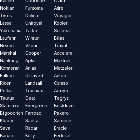
Kumho
Goodride
Özka
Nokian
Funtoma
Atire
Tyres
Delinte
Voyager
Lassa
Uniroyal
Kooler
Yokohama
Tatko
Solideal
Laufenn
Winrun
Billas
Nexen
Vitour
Trayal
Marshal
Cooper
Accelera
Nankang
Aplus
Maxtrek
Kormoran
Anlas
Metzeler
Falken
Gislaved
Anteo
Riken
Landsail
Camso
Petlas
Tracmax
Arroyo
Taurus
Ceat
Tegrys
Starmaxx
Evergreen
Bestdrive
Bfgoodrich
Farroad
Paxaro
Kleber
Saetta
Saferich
Sava
Radar
Eracle
Barum
Kelly
Federal