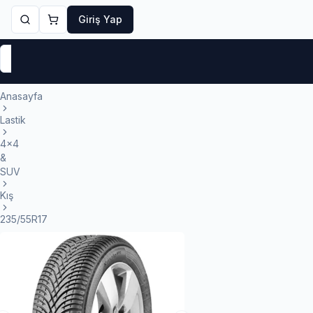
Giriş Yap
Markalar
Yaz Lastikleri
Kış Lastikleri
4 Mevsi
Anasayfa
Lastik
4x4
&
SUV
Kış
235/55R17