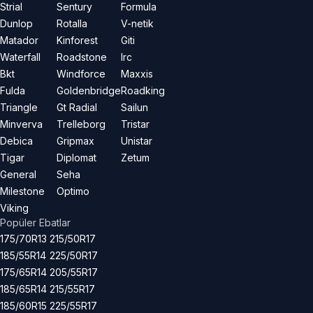
Strial
Sentury
Formula
Dunlop
Rotalla
V-netik
Matador
Kinforest
Giti
Waterfall
Roadstone
Irc
Bkt
Windforce
Maxxis
Fulda
Goldenbridge
Roadking
Triangle
Gt Radial
Sailun
Minverva
Trelleborg
Tristar
Debica
Gripmax
Unistar
Tigar
Diplomat
Zetum
General
Seha
Milestone
Optimo
Viking
Popüler Ebatlar
175/70R13
215/50R17
185/55R14
225/50R17
175/65R14
205/55R17
185/65R14
215/55R17
185/60R15
225/55R17