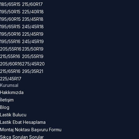
185/65R15
215/60R17
195/50R15
225/40R18
195/60R15
235/45R18
195/65R15
245/45R18
195/50R16
225/45R19
195/55R16
245/45R19
205/55R16
235/50R19
215/55R16
205/55R19
205/60R16
275/45R20
215/65R16
295/35R21
225/45R17
Kurumsal
Hakkımızda
İletişim
Blog
Lastik Bulucu
Lastik Ebat Hesaplama
Montaj Noktası Başvuru Formu
Sıkça Sorulan Sorular