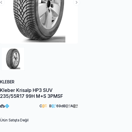
Previous Slide
Next Slide
KLEBER
Kleber Krisalp HP3 SUV
235/55R17 99H M+S 3PMSF
C
B
69
dB
A
Ürün Satışta Değil