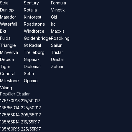
Strial
Sentury
Formula
Dunlop
Rotalla
V-netik
Matador
Kinforest
Giti
Waterfall
Roadstone
Irc
Bkt
Windforce
Maxxis
Fulda
Goldenbridge
Roadking
Triangle
Gt Radial
Sailun
Minverva
Trelleborg
Tristar
Debica
Gripmax
Unistar
Tigar
Diplomat
Zetum
General
Seha
Milestone
Optimo
Viking
Popüler Ebatlar
175/70R13
215/50R17
185/55R14
225/50R17
175/65R14
205/55R17
185/65R14
215/55R17
185/60R15
225/55R17