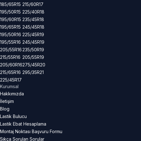
185/65R15
215/60R17
195/50R15
225/40R18
195/60R15
235/45R18
195/65R15
245/45R18
195/50R16
225/45R19
195/55R16
245/45R19
205/55R16
235/50R19
215/55R16
205/55R19
205/60R16
275/45R20
215/65R16
295/35R21
225/45R17
Kurumsal
Hakkımızda
İletişim
Blog
Lastik Bulucu
Lastik Ebat Hesaplama
Montaj Noktası Başvuru Formu
Sıkça Sorulan Sorular