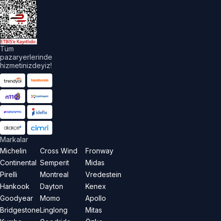
üm
akları
aklıdır.
Tüm
pazaryerlerinde
hizmetinizdeyiz!
Markalar
Michelin
Cross Wind
Fronway
Continental
Semperit
Midas
Pirelli
Montreal
Vredestein
Hankook
Dayton
Kenex
Goodyear
Momo
Apollo
Bridgestone
Linglong
Mitas