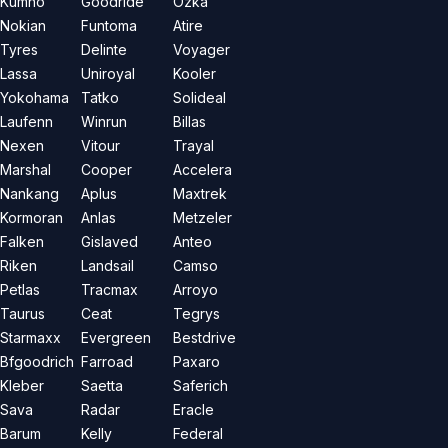
Kumho
Goodride
Özka
Nokian
Funtoma
Atire
Tyres
Delinte
Voyager
Lassa
Uniroyal
Kooler
Yokohama
Tatko
Solideal
Laufenn
Winrun
Billas
Nexen
Vitour
Trayal
Marshal
Cooper
Accelera
Nankang
Aplus
Maxtrek
Kormoran
Anlas
Metzeler
Falken
Gislaved
Anteo
Riken
Landsail
Camso
Petlas
Tracmax
Arroyo
Taurus
Ceat
Tegrys
Starmaxx
Evergreen
Bestdrive
Bfgoodrich
Farroad
Paxaro
Kleber
Saetta
Saferich
Sava
Radar
Eracle
Barum
Kelly
Federal