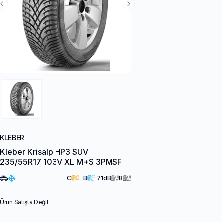
Previous Slide
Next Slide
KLEBER
Kleber Krisalp HP3 SUV
235/55R17 103V XL M+S 3PMSF
C
B
71
dB
B
Ürün Satışta Değil