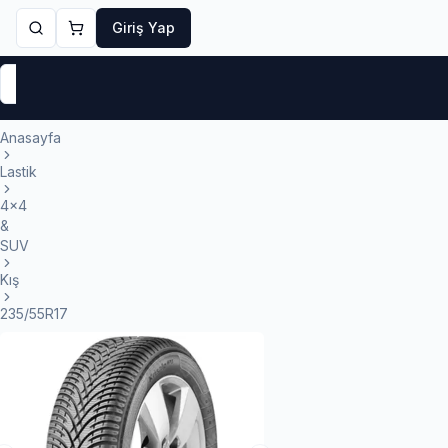
Giriş Yap
Markalar
Yaz Lastikleri
Kış Lastikleri
4 Mevsi
Anasayfa
Lastik
4x4
&
SUV
Kış
235/55R17