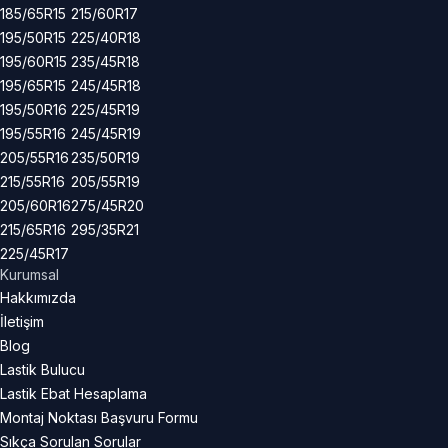
185/65R15
215/60R17
195/50R15
225/40R18
195/60R15
235/45R18
195/65R15
245/45R18
195/50R16
225/45R19
195/55R16
245/45R19
205/55R16
235/50R19
215/55R16
205/55R19
205/60R16
275/45R20
215/65R16
295/35R21
225/45R17
Kurumsal
Hakkımızda
İletişim
Blog
Lastik Bulucu
Lastik Ebat Hesaplama
Montaj Noktası Başvuru Formu
Sıkça Sorulan Sorular