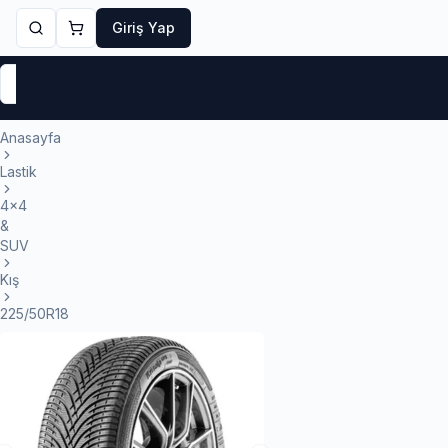
Giriş Yap
Markalar
Yaz Lastikleri
Kış Lastikleri
4 Mevsi
Anasayfa
Lastik
4x4
&
SUV
Kış
225/50R18