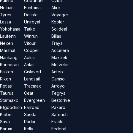
Kumho
Goodride
Özka
Nokian
Funtoma
Atire
Tyres
Delinte
Voyager
Lassa
Uniroyal
Kooler
Yokohama
Tatko
Solideal
Laufenn
Winrun
Billas
Nexen
Vitour
Trayal
Marshal
Cooper
Accelera
Nankang
Aplus
Maxtrek
Kormoran
Anlas
Metzeler
Falken
Gislaved
Anteo
Riken
Landsail
Camso
Petlas
Tracmax
Arroyo
Taurus
Ceat
Tegrys
Starmaxx
Evergreen
Bestdrive
Bfgoodrich
Farroad
Paxaro
Kleber
Saetta
Saferich
Sava
Radar
Eracle
Barum
Kelly
Federal