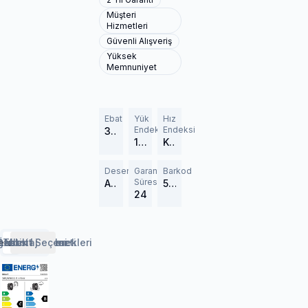
Müşteri
Hizmetleri
Güvenli Alışveriş
Yüksek
Memnuniyet
Ebat
Yük
Hız
Endeksi
Endeksi
385/65R22.5
160 (4500 kg)
K (110 km/h)
Desen
Garanti
Barkod
Süresi
Armorsteel KMT
582925
24
erlendirmeler
etaylar
Özellikler
Lastik Rehberi
Taksit Seçenekleri
Montaj Hizmeti