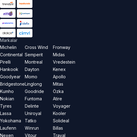
Markalar
Michelin
Cross Wind
Fronway
Continental
Semperit
Midas
Pirelli
Montreal
Vredestein
Hankook
Dayton
Kenex
Goodyear
Momo
Apollo
Bridgestone
Linglong
Mitas
Kumho
Goodride
Özka
Nokian
Funtoma
Atire
Tyres
Delinte
Voyager
Lassa
Uniroyal
Kooler
Yokohama
Tatko
Solideal
Laufenn
Winrun
Billas
Nexen
Vitour
Trayal