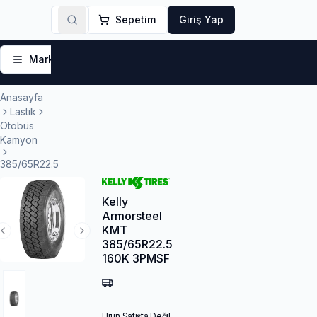
Sepetim
Giriş Yap
Markalar
Yaz Lastikleri
Kış Lastikleri
4 Mevsi
Anasayfa
Lastik
Otobüs
Kamyon
385/65R22.5
Kelly
Armorsteel
KMT
Previous Slide
Next Slide
385/65R22.5
160K 3PMSF
Ürün Satışta Değil