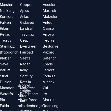
Marshal
Cooper
Accelera
Nankang
Aplus
Maxtrek
Kormoran
Anlas
Metzeler
Falken
Gislaved
Anteo
Riken
Landsail
Camso
Petlas
Tracmax
Arroyo
Taurus
Ceat
Tegrys
Starmaxx
Evergreen
Bestdrive
Bfgoodrich
Farroad
Paxaro
Kleber
Saetta
Saferich
Sava
Radar
Eracle
Barum
Kelly
Federal
Strial
Sentury
Formula
Dunlop
Rotalla
V-netik
©
2026
Matador
Kinforest
Giti
Lastiğim
Waterfall
Roadstone
Irc
Burada.
Bkt
Windforce
Maxxis
Tüm
hakları
Fulda
Goldenbridge
Roadking
saklıdır.