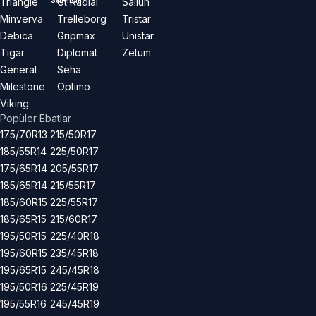
Triangle
Gt Radial
Sailun
Minverva
Trelleborg
Tristar
Debica
Gripmax
Unistar
Tigar
Diplomat
Zetum
General
Seha
Milestone
Optimo
Viking
Popüler Ebatlar
175/70R13
215/50R17
185/55R14
225/50R17
175/65R14
205/55R17
185/65R14
215/55R17
185/60R15
225/55R17
185/65R15
215/60R17
195/50R15
225/40R18
195/60R15
235/45R18
195/65R15
245/45R18
195/50R16
225/45R19
195/55R16
245/45R19