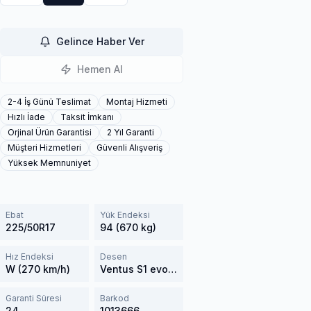
Gelince Haber Ver
Hemen Al
2-4 İş Günü Teslimat
Montaj Hizmeti
Hızlı İade
Taksit İmkanı
Orjinal Ürün Garantisi
2 Yıl Garanti
Müşteri Hizmetleri
Güvenli Alışveriş
Yüksek Memnuniyet
Ebat
Yük Endeksi
225/50R17
94 (670 kg)
Hız Endeksi
Desen
W (270 km/h)
Ventus S1 evo2 K117B
Garanti Süresi
Barkod
24
1013666