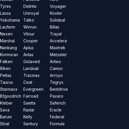
Tyres
Delinte
Voyager
Lassa
Uniroyal
Kooler
Yokohama
Tatko
Solideal
Laufenn
Winrun
Billas
Nexen
Vitour
Trayal
Marshal
Cooper
Accelera
Nankang
Aplus
Maxtrek
Kormoran
Anlas
Metzeler
Falken
Gislaved
Anteo
Riken
Landsail
Camso
Petlas
Tracmax
Arroyo
Taurus
Ceat
Tegrys
Starmaxx
Evergreen
Bestdrive
Bfgoodrich
Farroad
Paxaro
Kleber
Saetta
Saferich
Sava
Radar
Eracle
Barum
Kelly
Federal
Strial
Sentury
Formula