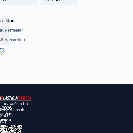
etaylar
zellikler
lendirmeler
ik Rehberi
 Seçenekleri
aj Hizmeti
Türkiye'nin En
©
2026
Büyük Lastik
astiğim
Satıcısı
urada.
üm
akları