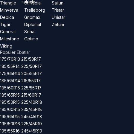
saklıdır.
Triangle
Gt Radial
Sailun
Minverva
Trelleborg
Tristar
Debica
Gripmax
Unistar
Tigar
Diplomat
Zetum
General
Seha
Milestone
Optimo
Viking
Popüler Ebatlar
175/70R13
215/50R17
185/55R14
225/50R17
175/65R14
205/55R17
185/65R14
215/55R17
185/60R15
225/55R17
185/65R15
215/60R17
195/50R15
225/40R18
195/60R15
235/45R18
195/65R15
245/45R18
195/50R16
225/45R19
195/55R16
245/45R19