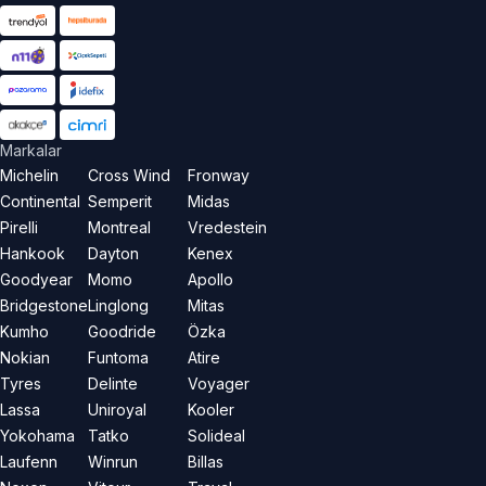
Markalar
Michelin
Cross Wind
Fronway
Continental
Semperit
Midas
Pirelli
Montreal
Vredestein
Hankook
Dayton
Kenex
Goodyear
Momo
Apollo
Bridgestone
Linglong
Mitas
Kumho
Goodride
Özka
Nokian
Funtoma
Atire
Tyres
Delinte
Voyager
Lassa
Uniroyal
Kooler
Yokohama
Tatko
Solideal
Laufenn
Winrun
Billas