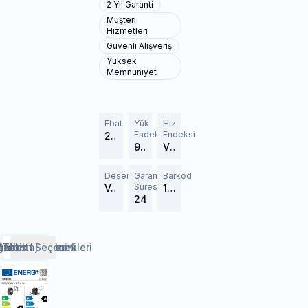
2 Yıl Garanti
Müşteri
Hizmetleri
Güvenli Alışveriş
Yüksek
Memnuniyet
Ebat
Yük
Hız
Endeksi
Endeksi
205/55R19
97 (730 kg)
V (240 km/h)
Desen
Garanti
Barkod
Süresi
Ventus Evo SUV K137A
1035197
24
erlendirmeler
etaylar
Özellikler
Lastik Rehberi
Taksit Seçenekleri
Montaj Hizmeti