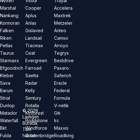
Nexen
Vitour
Trayal
Marshal
Cooper
Accelera
Nankang
Aplus
Maxtrek
Kormoran
Anlas
Metzeler
Falken
Gislaved
Anteo
Riken
Landsail
Camso
Petlas
Tracmax
Arroyo
Taurus
Ceat
Tegrys
Starmaxx
Evergreen
Bestdrive
Bfgoodrich
Farroad
Paxaro
Kleber
Saetta
Saferich
Sava
Radar
Eracle
Barum
Kelly
Federal
Strial
Sentury
Formula
Dunlop
Rotalla
V-netik
©
2026
Matador
Kinforest
Giti
Lastiğim
Waterfall
Roadstone
Irc
Burada.
Bkt
Windforce
Maxxis
Tüm
hakları
Fulda
Goldenbridge
Roadking