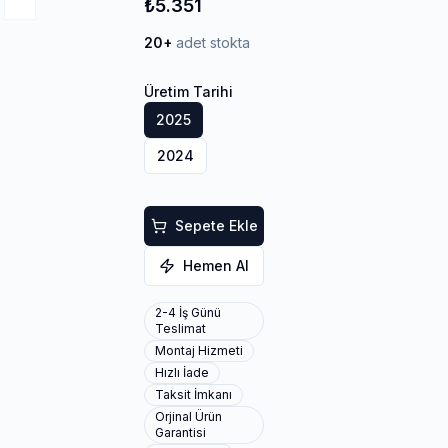
₺5.351
20+
adet stokta
Üretim Tarihi
2025
2024
Sepete Ekle
Hemen Al
2-4 İş Günü
Teslimat
Montaj Hizmeti
Hızlı İade
Taksit İmkanı
Orjinal Ürün
Garantisi