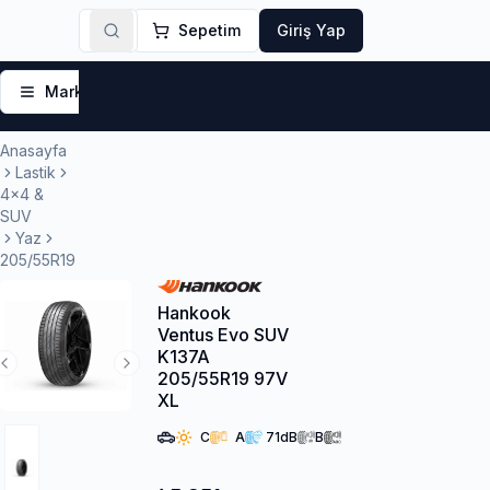
Sepetim
Giriş Yap
Markalar
Yaz Lastikleri
Kış Lastikleri
4 Mevsi
Anasayfa
Lastik
4x4 &
SUV
Yaz
205/55R19
Hankook
Ventus Evo SUV
K137A
Previous Slide
Next Slide
205/55R19 97V
XL
C
A
71
dB
B