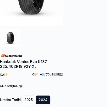
Hankook Ventus Evo K137
225/40ZR18 92Y XL
C
A
70
dB
B
Ürün Satışta Değil
Üretim Tarihi
2025
2024