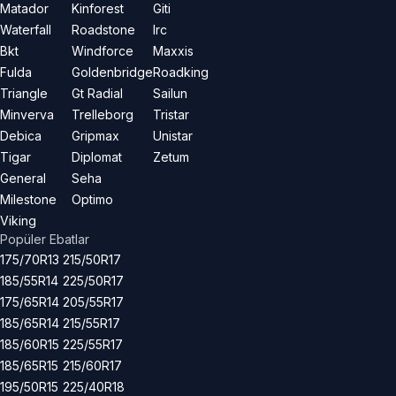
Matador
Kinforest
Giti
Waterfall
Roadstone
Irc
Bkt
Windforce
Maxxis
Fulda
Goldenbridge
Roadking
Triangle
Gt Radial
Sailun
Minverva
Trelleborg
Tristar
Debica
Gripmax
Unistar
Tigar
Diplomat
Zetum
General
Seha
Milestone
Optimo
Viking
Popüler Ebatlar
175/70R13
215/50R17
185/55R14
225/50R17
175/65R14
205/55R17
185/65R14
215/55R17
185/60R15
225/55R17
185/65R15
215/60R17
195/50R15
225/40R18