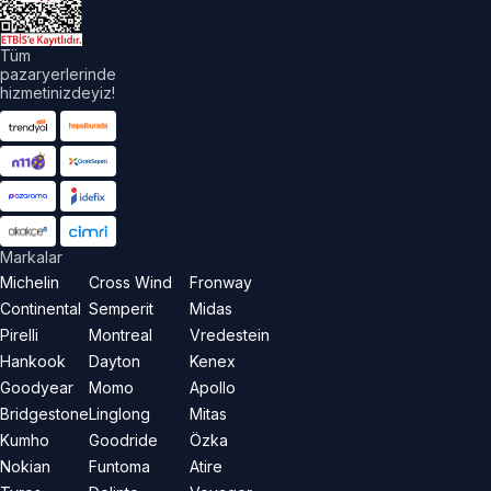
Tüm
pazaryerlerinde
hizmetinizdeyiz!
Markalar
Michelin
Cross Wind
Fronway
Continental
Semperit
Midas
Pirelli
Montreal
Vredestein
Hankook
Dayton
Kenex
Goodyear
Momo
Apollo
Bridgestone
Linglong
Mitas
Kumho
Goodride
Özka
Nokian
Funtoma
Atire