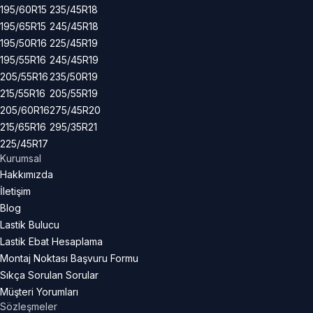
195/60R15
235/45R18
195/65R15
245/45R18
195/50R16
225/45R19
195/55R16
245/45R19
205/55R16
235/50R19
215/55R16
205/55R19
205/60R16
275/45R20
215/65R16
295/35R21
225/45R17
Kurumsal
Hakkımızda
İletişim
Blog
Lastik Bulucu
Lastik Ebat Hesaplama
Montaj Noktası Başvuru Formu
Sıkça Sorulan Sorular
Müşteri Yorumları
Sözleşmeler