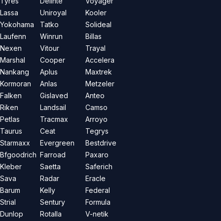
Tyres
Delinte
Voyager
Lassa
Uniroyal
Kooler
Yokohama
Tatko
Solideal
Laufenn
Winrun
Billas
Nexen
Vitour
Trayal
Marshal
Cooper
Accelera
Nankang
Aplus
Maxtrek
Kormoran
Anlas
Metzeler
Falken
Gislaved
Anteo
Riken
Landsail
Camso
Petlas
Tracmax
Arroyo
Taurus
Ceat
Tegrys
Starmaxx
Evergreen
Bestdrive
Bfgoodrich
Farroad
Paxaro
Kleber
Saetta
Saferich
Sava
Radar
Eracle
Barum
Kelly
Federal
Strial
Sentury
Formula
Dunlop
Rotalla
V-netik