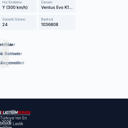
Hız Endeksi
Desen
Y (300 km/h)
Ventus Evo K137
Garanti Süresi
Barkod
24
1036808
etaylar
zellikler
lendirmeler
ik Rehberi
 Seçenekleri
aj Hizmeti
Türkiye'nin En
©
2026
Büyük Lastik
astiğim