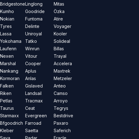
Bridgestone
Linglong
Mitas
Kumho
Goodride
Özka
Nokian
Funtoma
Atire
Tyres
Delinte
Voyager
Lassa
Uniroyal
Kooler
Yokohama
Tatko
Solideal
Laufenn
Winrun
Billas
Nexen
Vitour
Trayal
Marshal
Cooper
Accelera
Nankang
Aplus
Maxtrek
Kormoran
Anlas
Metzeler
Falken
Gislaved
Anteo
Riken
Landsail
Camso
Petlas
Tracmax
Arroyo
Taurus
Ceat
Tegrys
Starmaxx
Evergreen
Bestdrive
Bfgoodrich
Farroad
Paxaro
Kleber
Saetta
Saferich
Sava
Radar
Eracle