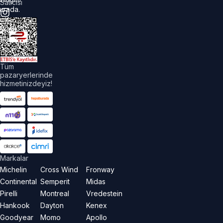
Satıcısı
urada.
üm
akları
aklıdır.
Tüm
pazaryerlerinde
hizmetinizdeyiz!
Markalar
Michelin
Cross Wind
Fronway
Continental
Semperit
Midas
Pirelli
Montreal
Vredestein
Hankook
Dayton
Kenex
Goodyear
Momo
Apollo