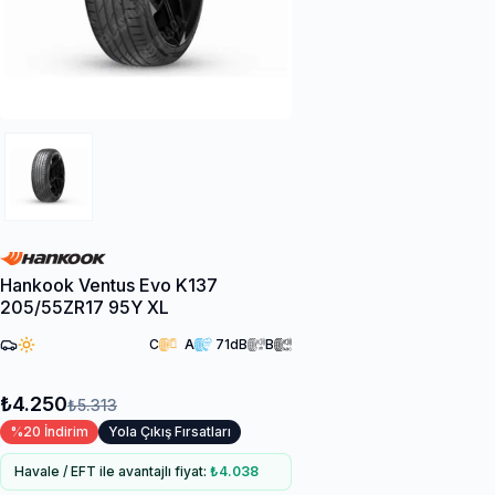
Hankook Ventus Evo K137
205/55ZR17 95Y XL
C
A
71
dB
B
₺4.250
₺5.313
%
20
İndirim
Yola Çıkış Fırsatları
Havale / EFT ile avantajlı fiyat:
₺4.038