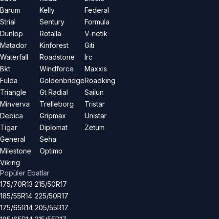
Barum
Kelly
Federal
Strial
Sentury
Formula
Dunlop
Rotalla
V-netik
Matador
Kinforest
Giti
Waterfall
Roadstone
Irc
Bkt
Windforce
Maxxis
Fulda
Goldenbridge
Roadking
Triangle
Gt Radial
Sailun
Minverva
Trelleborg
Tristar
Debica
Gripmax
Unistar
Tigar
Diplomat
Zetum
General
Seha
Milestone
Optimo
Viking
Popüler Ebatlar
175/70R13
215/50R17
185/55R14
225/50R17
175/65R14
205/55R17