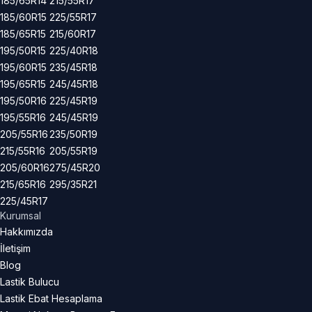
185/65R14
215/55R17
185/60R15
225/55R17
185/65R15
215/60R17
195/50R15
225/40R18
195/60R15
235/45R18
195/65R15
245/45R18
195/50R16
225/45R19
195/55R16
245/45R19
205/55R16
235/50R19
215/55R16
205/55R19
205/60R16
275/45R20
215/65R16
295/35R21
225/45R17
Kurumsal
Hakkımızda
İletişim
Blog
Lastik Bulucu
Lastik Ebat Hesaplama