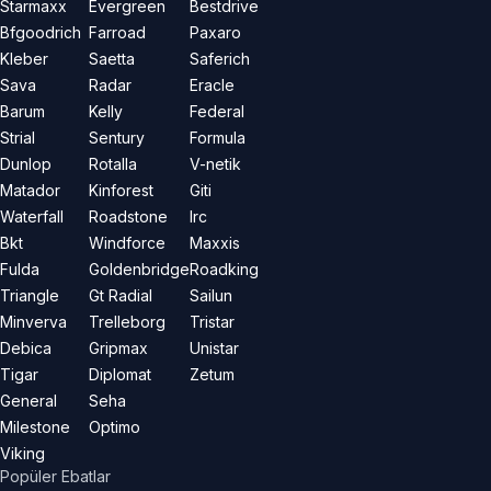
Starmaxx
Evergreen
Bestdrive
Bfgoodrich
Farroad
Paxaro
Kleber
Saetta
Saferich
Sava
Radar
Eracle
Barum
Kelly
Federal
Strial
Sentury
Formula
Dunlop
Rotalla
V-netik
Matador
Kinforest
Giti
Waterfall
Roadstone
Irc
Bkt
Windforce
Maxxis
Fulda
Goldenbridge
Roadking
Triangle
Gt Radial
Sailun
Minverva
Trelleborg
Tristar
Debica
Gripmax
Unistar
Tigar
Diplomat
Zetum
General
Seha
Milestone
Optimo
Viking
Popüler Ebatlar