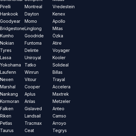
Pirelli
Montreal
Vredestein
Hankook
Dayton
Kenex
Goodyear
Momo
Apollo
Bridgestone
Linglong
Mitas
Kumho
Goodride
Özka
Nokian
Funtoma
Atire
Tyres
Delinte
Voyager
Lassa
Uniroyal
Kooler
Yokohama
Tatko
Solideal
Laufenn
Winrun
Billas
Nexen
Vitour
Trayal
Marshal
Cooper
Accelera
Nankang
Aplus
Maxtrek
Kormoran
Anlas
Metzeler
Falken
Gislaved
Anteo
Riken
Landsail
Camso
Petlas
Tracmax
Arroyo
Taurus
Ceat
Tegrys