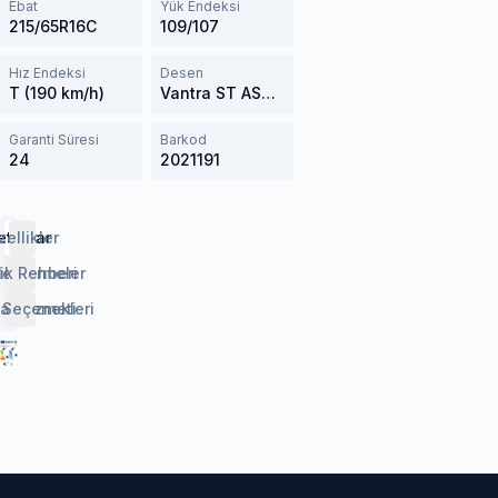
Ebat
Yük Endeksi
215/65R16C
109/107
Hız Endeksi
Desen
T (190 km/h)
Vantra ST AS2 RA30
Garanti Süresi
Barkod
24
2021191
etaylar
zellikler
lendirmeler
ik Rehberi
 Seçenekleri
aj Hizmeti