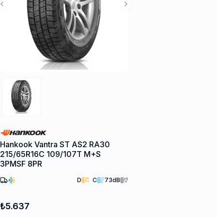
Previous Slide
Next Slide
Hankook Vantra ST AS2 RA30
215/65R16C 109/107T M+S
3PMSF 8PR
D
C
73
dB
₺5.637