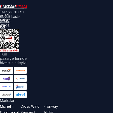
Türkiye'nin En
©
2026
Büyük Lastik
astiğim
Satıcısı
urada.
üm
akları
aklıdır.
Tüm
pazaryerlerinde
hizmetinizdeyiz!
Markalar
Michelin
Cross Wind
Fronway
Continental
Semperit
Midas