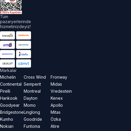
aklıdır.
Tüm
pazaryerlerinde
hizmetinizdeyiz!
Markalar
Michelin
Cross Wind
Fronway
Continental
Semperit
Midas
Pirelli
Montreal
Vredestein
Hankook
Dayton
Kenex
Goodyear
Momo
Apollo
Bridgestone
Linglong
Mitas
Kumho
Goodride
Özka
Nokian
Funtoma
Atire