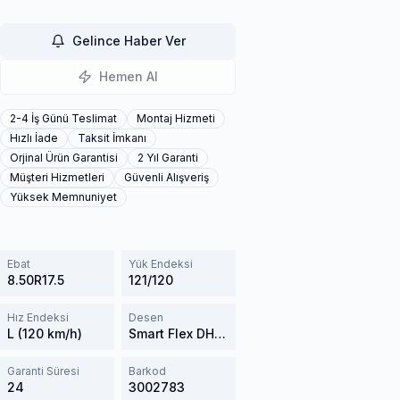
Gelince Haber Ver
Hemen Al
2-4 İş Günü Teslimat
Montaj Hizmeti
Hızlı İade
Taksit İmkanı
Orjinal Ürün Garantisi
2 Yıl Garanti
Müşteri Hizmetleri
Güvenli Alışveriş
Yüksek Memnuniyet
Ebat
Yük Endeksi
8.50R17.5
121/120
Hız Endeksi
Desen
L (120 km/h)
Smart Flex DH35
Garanti Süresi
Barkod
24
3002783