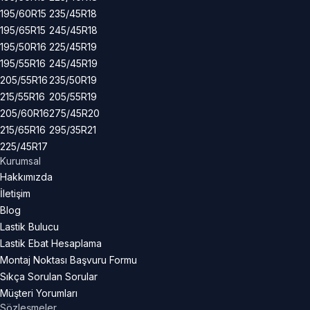
195/60R15
235/45R18
195/65R15
245/45R18
195/50R16
225/45R19
195/55R16
245/45R19
205/55R16
235/50R19
215/55R16
205/55R19
205/60R16
275/45R20
215/65R16
295/35R21
225/45R17
Kurumsal
Hakkımızda
İletişim
Blog
Lastik Bulucu
Lastik Ebat Hesaplama
Montaj Noktası Başvuru Formu
Sıkça Sorulan Sorular
Müşteri Yorumları
Sözleşmeler