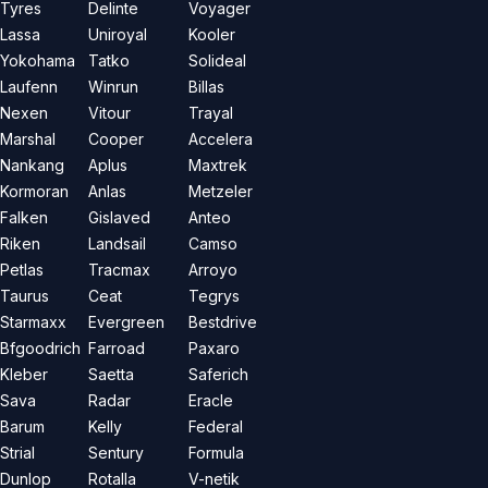
Tyres
Delinte
Voyager
Lassa
Uniroyal
Kooler
Yokohama
Tatko
Solideal
Laufenn
Winrun
Billas
Nexen
Vitour
Trayal
Marshal
Cooper
Accelera
Nankang
Aplus
Maxtrek
Kormoran
Anlas
Metzeler
Falken
Gislaved
Anteo
Riken
Landsail
Camso
Petlas
Tracmax
Arroyo
Taurus
Ceat
Tegrys
Starmaxx
Evergreen
Bestdrive
Bfgoodrich
Farroad
Paxaro
Kleber
Saetta
Saferich
Sava
Radar
Eracle
Barum
Kelly
Federal
Strial
Sentury
Formula
Dunlop
Rotalla
V-netik