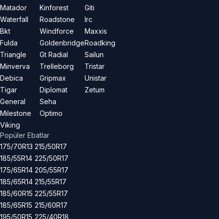
Matador
Kinforest
Giti
Waterfall
Roadstone
Irc
Bkt
Windforce
Maxxis
Fulda
Goldenbridge
Roadking
Triangle
Gt Radial
Sailun
Minverva
Trelleborg
Tristar
Debica
Gripmax
Unistar
Tigar
Diplomat
Zetum
General
Seha
Milestone
Optimo
Viking
Popüler Ebatlar
175/70R13
215/50R17
185/55R14
225/50R17
175/65R14
205/55R17
185/65R14
215/55R17
185/60R15
225/55R17
185/65R15
215/60R17
195/50R15
225/40R18