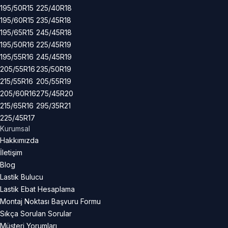
195/50R15
225/40R18
195/60R15
235/45R18
195/65R15
245/45R18
195/50R16
225/45R19
195/55R16
245/45R19
205/55R16
235/50R19
215/55R16
205/55R19
205/60R16
275/45R20
215/65R16
295/35R21
225/45R17
Kurumsal
Hakkımızda
İletişim
Blog
Lastik Bulucu
Lastik Ebat Hesaplama
Montaj Noktası Başvuru Formu
Sıkça Sorulan Sorular
Müşteri Yorumları