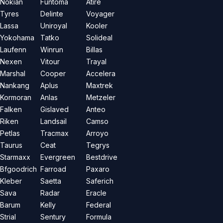
Nokian
Funtoma
Atire
Tyres
Delinte
Voyager
Lassa
Uniroyal
Kooler
Yokohama
Tatko
Solideal
Laufenn
Winrun
Billas
Nexen
Vitour
Trayal
Marshal
Cooper
Accelera
Nankang
Aplus
Maxtrek
Kormoran
Anlas
Metzeler
Falken
Gislaved
Anteo
Riken
Landsail
Camso
Petlas
Tracmax
Arroyo
Taurus
Ceat
Tegrys
Starmaxx
Evergreen
Bestdrive
Bfgoodrich
Farroad
Paxaro
Kleber
Saetta
Saferich
Sava
Radar
Eracle
Barum
Kelly
Federal
Strial
Sentury
Formula