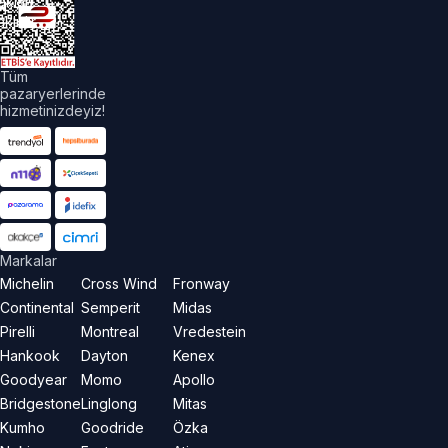
akları
aklıdır.
Tüm
pazaryerlerinde
hizmetinizdeyiz!
Markalar
Michelin
Cross Wind
Fronway
Continental
Semperit
Midas
Pirelli
Montreal
Vredestein
Hankook
Dayton
Kenex
Goodyear
Momo
Apollo
Bridgestone
Linglong
Mitas
Kumho
Goodride
Özka