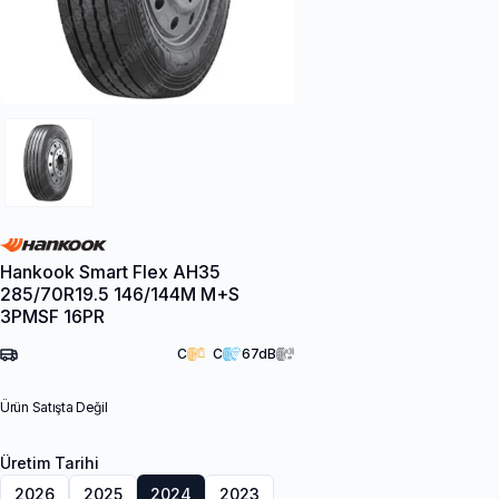
Hankook Smart Flex AH35
285/70R19.5 146/144M M+S
3PMSF 16PR
C
C
67
dB
Ürün Satışta Değil
Üretim Tarihi
2026
2025
2024
2023