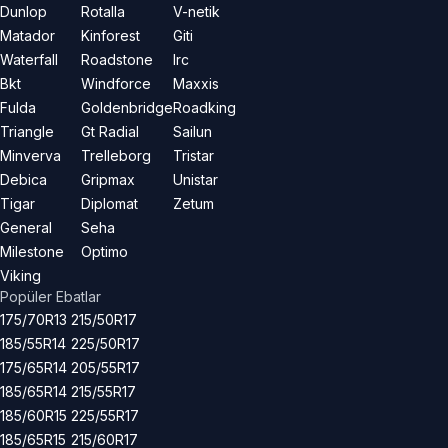
Dunlop
Rotalla
V-netik
Matador
Kinforest
Giti
Waterfall
Roadstone
Irc
Bkt
Windforce
Maxxis
Fulda
Goldenbridge
Roadking
Triangle
Gt Radial
Sailun
Minverva
Trelleborg
Tristar
Debica
Gripmax
Unistar
Tigar
Diplomat
Zetum
General
Seha
Milestone
Optimo
Viking
Popüler Ebatlar
175/70R13
215/50R17
185/55R14
225/50R17
175/65R14
205/55R17
185/65R14
215/55R17
185/60R15
225/55R17
185/65R15
215/60R17