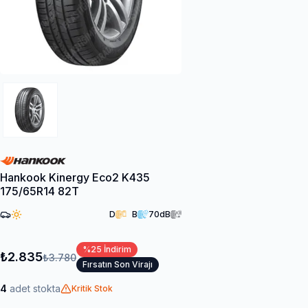
Hankook Kinergy Eco2 K435
175/65R14 82T
D
B
70
dB
%
25
İndirim
₺2.835
₺3.780
Fırsatın Son Virajı
4
adet stokta
Kritik Stok