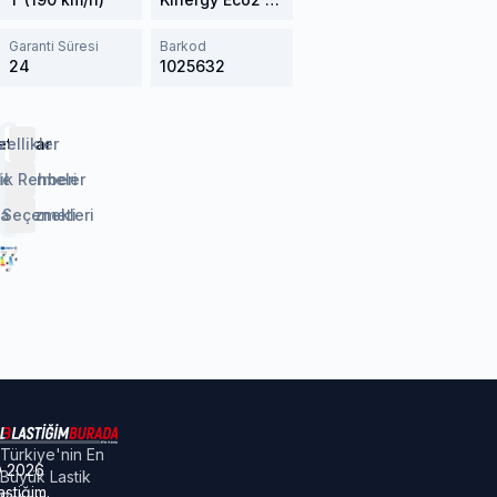
Garanti Süresi
Barkod
24
1025632
etaylar
zellikler
lendirmeler
ik Rehberi
 Seçenekleri
aj Hizmeti
Türkiye'nin En
©
2026
Büyük Lastik
astiğim