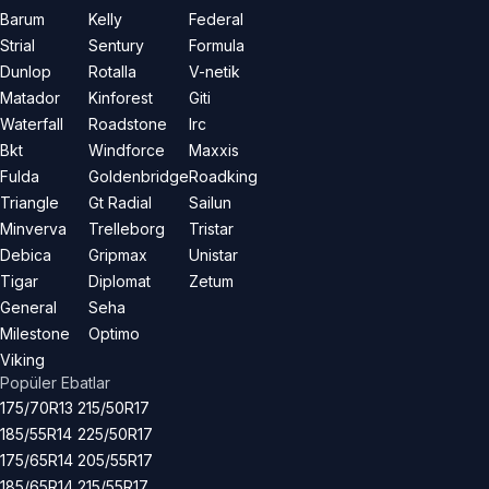
Barum
Kelly
Federal
Strial
Sentury
Formula
Dunlop
Rotalla
V-netik
Matador
Kinforest
Giti
Waterfall
Roadstone
Irc
Bkt
Windforce
Maxxis
Fulda
Goldenbridge
Roadking
Triangle
Gt Radial
Sailun
Minverva
Trelleborg
Tristar
Debica
Gripmax
Unistar
Tigar
Diplomat
Zetum
General
Seha
Milestone
Optimo
Viking
Popüler Ebatlar
175/70R13
215/50R17
185/55R14
225/50R17
175/65R14
205/55R17
185/65R14
215/55R17