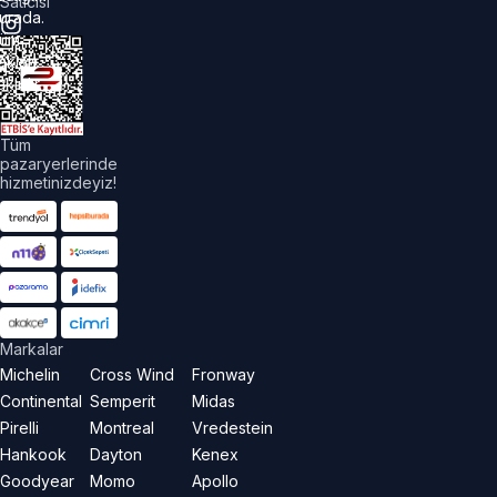
Satıcısı
urada.
üm
akları
aklıdır.
Tüm
pazaryerlerinde
hizmetinizdeyiz!
Markalar
Michelin
Cross Wind
Fronway
Continental
Semperit
Midas
Pirelli
Montreal
Vredestein
Hankook
Dayton
Kenex
Goodyear
Momo
Apollo