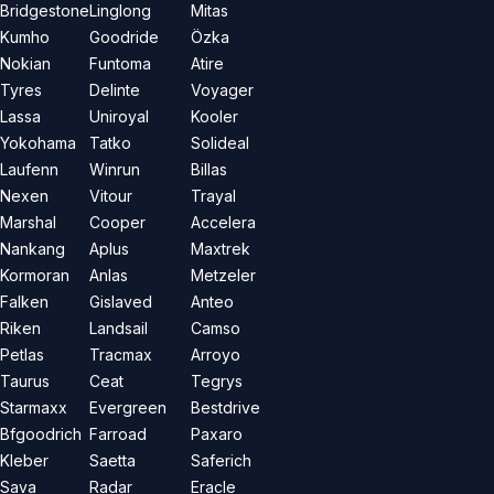
Bridgestone
Linglong
Mitas
Kumho
Goodride
Özka
Nokian
Funtoma
Atire
Tyres
Delinte
Voyager
Lassa
Uniroyal
Kooler
Yokohama
Tatko
Solideal
Laufenn
Winrun
Billas
Nexen
Vitour
Trayal
Marshal
Cooper
Accelera
Nankang
Aplus
Maxtrek
Kormoran
Anlas
Metzeler
Falken
Gislaved
Anteo
Riken
Landsail
Camso
Petlas
Tracmax
Arroyo
Taurus
Ceat
Tegrys
Starmaxx
Evergreen
Bestdrive
Bfgoodrich
Farroad
Paxaro
Kleber
Saetta
Saferich
Sava
Radar
Eracle