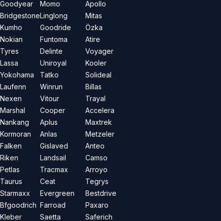
Goodyear
Momo
Apollo
Bridgestone
Linglong
Mitas
Kumho
Goodride
Özka
Nokian
Funtoma
Atire
Tyres
Delinte
Voyager
Lassa
Uniroyal
Kooler
Yokohama
Tatko
Solideal
Laufenn
Winrun
Billas
Nexen
Vitour
Trayal
Marshal
Cooper
Accelera
Nankang
Aplus
Maxtrek
Kormoran
Anlas
Metzeler
Falken
Gislaved
Anteo
Riken
Landsail
Camso
Petlas
Tracmax
Arroyo
Taurus
Ceat
Tegrys
Starmaxx
Evergreen
Bestdrive
Bfgoodrich
Farroad
Paxaro
Kleber
Saetta
Saferich