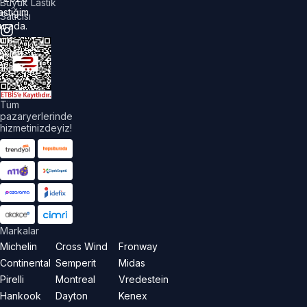
Büyük Lastik
astiğim
Satıcısı
urada.
üm
akları
aklıdır.
Tüm
pazaryerlerinde
hizmetinizdeyiz!
Markalar
Michelin
Cross Wind
Fronway
Continental
Semperit
Midas
Pirelli
Montreal
Vredestein
Hankook
Dayton
Kenex