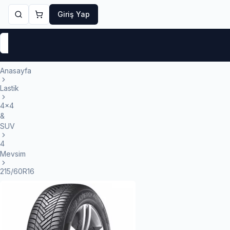
Giriş Yap
Markalar
Yaz Lastikleri
Kış Lastikleri
4 Mevsi
Anasayfa
Lastik
4x4
&
SUV
4
Mevsim
215/60R16