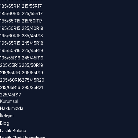
185/65R14
215/55R17
185/60R15
225/55R17
185/65R15
215/60R17
195/50R15
225/40R18
195/60R15
235/45R18
195/65R15
245/45R18
195/50R16
225/45R19
195/55R16
245/45R19
205/55R16
235/50R19
215/55R16
205/55R19
205/60R16
275/45R20
215/65R16
295/35R21
225/45R17
Kurumsal
Hakkımızda
İletişim
Blog
Lastik Bulucu
Lastik Ebat Hesaplama