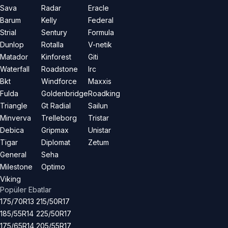
Sava
Radar
Eracle
Barum
Kelly
Federal
Strial
Sentury
Formula
Dunlop
Rotalla
V-netik
Matador
Kinforest
Giti
Waterfall
Roadstone
Irc
Bkt
Windforce
Maxxis
Fulda
Goldenbridge
Roadking
Triangle
Gt Radial
Sailun
Minverva
Trelleborg
Tristar
Debica
Gripmax
Unistar
Tigar
Diplomat
Zetum
General
Seha
Milestone
Optimo
Viking
Popüler Ebatlar
175/70R13
215/50R17
185/55R14
225/50R17
175/65R14
205/55R17