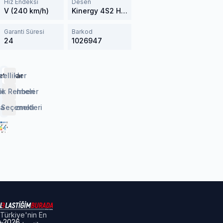
Hız Endeksi
Desen
V (240 km/h)
Kinergy 4S2 H750
Garanti Süresi
Barkod
24
1026947
etaylar
zellikler
lendirmeler
ik Rehberi
 Seçenekleri
aj Hizmeti
Türkiye'nin En
©
2026