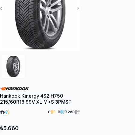
Previous Slide
Next Slide
Hankook Kinergy 4S2 H750
215/60R16 99V XL M+S 3PMSF
C
B
72
dB
₺5.660