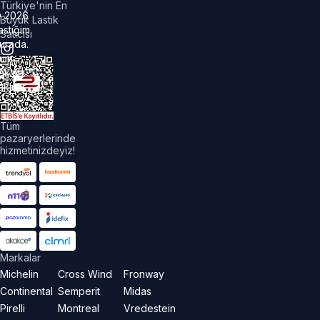
Türkiye'nin En
©
2026
Büyük Lastik
astiğim
Satıcısı
urada.
üm
akları
aklıdır.
Tüm
pazaryerlerinde
hizmetinizdeyiz!
Markalar
Michelin
Cross Wind
Fronway
Continental
Semperit
Midas
Pirelli
Montreal
Vredestein