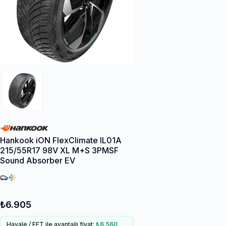
Hankook iON FlexClimate IL01A
215/55R17 98V XL M+S 3PMSF
Sound Absorber EV
₺6.905
Havale / EFT ile avantajlı fiyat:
₺6.560