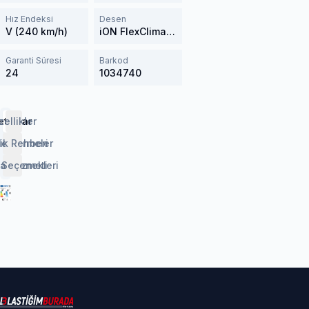
Hız Endeksi
Desen
V (240 km/h)
iON FlexClimate IL01A
Garanti Süresi
Barkod
24
1034740
etaylar
zellikler
lendirmeler
ik Rehberi
 Seçenekleri
aj Hizmeti