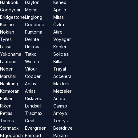
Hankook
Dayton
Kenex
Goodyear
Momo
Apollo
Bridgestone
Linglong
Mitas
Kumho
Goodride
Özka
Nokian
Funtoma
Atire
Tyres
Delinte
Voyager
Lassa
Uniroyal
Kooler
Yokohama
Tatko
Solideal
Laufenn
Winrun
Billas
Nexen
Vitour
Trayal
Marshal
Cooper
Accelera
Nankang
Aplus
Maxtrek
Kormoran
Anlas
Metzeler
Falken
Gislaved
Anteo
Riken
Landsail
Camso
Petlas
Tracmax
Arroyo
Taurus
Ceat
Tegrys
Starmaxx
Evergreen
Bestdrive
Bfgoodrich
Farroad
Paxaro