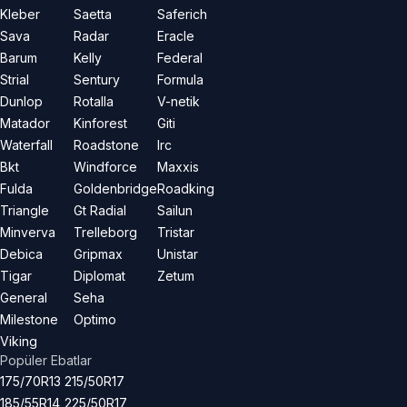
Kleber
Saetta
Saferich
Sava
Radar
Eracle
Barum
Kelly
Federal
Strial
Sentury
Formula
Dunlop
Rotalla
V-netik
Matador
Kinforest
Giti
Waterfall
Roadstone
Irc
Bkt
Windforce
Maxxis
Fulda
Goldenbridge
Roadking
Triangle
Gt Radial
Sailun
Minverva
Trelleborg
Tristar
Debica
Gripmax
Unistar
Tigar
Diplomat
Zetum
General
Seha
Milestone
Optimo
Viking
Popüler Ebatlar
175/70R13
215/50R17
185/55R14
225/50R17