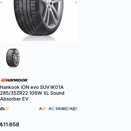
Previous Slide
Next Slide
Hankook iON evo SUV IK01A
285/35ZR22 106W XL Sound
Absorber EV
A
A
69
dB
A
₺11.658