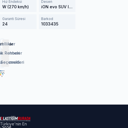
Hız Endeksi
Desen
W (270 km/h)
iON evo SUV IK01A
Garanti Süresi
Barkod
24
1033435
etaylar
zellikler
lendirmeler
ik Rehberi
 Seçenekleri
aj Hizmeti
Türkiye'nin En
©
2026