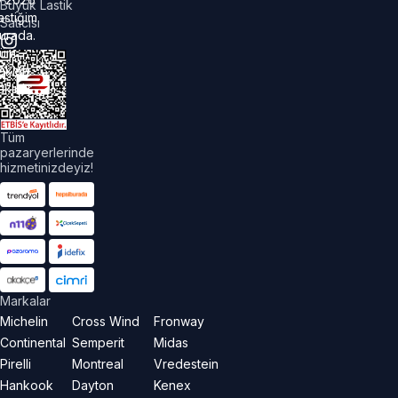
Büyük Lastik
astiğim
Satıcısı
urada.
üm
akları
aklıdır.
Tüm
pazaryerlerinde
hizmetinizdeyiz!
Markalar
Michelin
Cross Wind
Fronway
Continental
Semperit
Midas
Pirelli
Montreal
Vredestein
Hankook
Dayton
Kenex