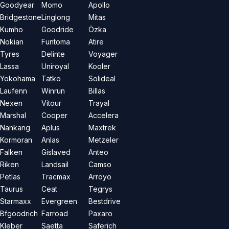
Goodyear
Momo
Apollo
Bridgestone
Linglong
Mitas
Kumho
Goodride
Özka
Nokian
Funtoma
Atire
Tyres
Delinte
Voyager
Lassa
Uniroyal
Kooler
Yokohama
Tatko
Solideal
Laufenn
Winrun
Billas
Nexen
Vitour
Trayal
Marshal
Cooper
Accelera
Nankang
Aplus
Maxtrek
Kormoran
Anlas
Metzeler
Falken
Gislaved
Anteo
Riken
Landsail
Camso
Petlas
Tracmax
Arroyo
Taurus
Ceat
Tegrys
Starmaxx
Evergreen
Bestdrive
Bfgoodrich
Farroad
Paxaro
Kleber
Saetta
Saferich