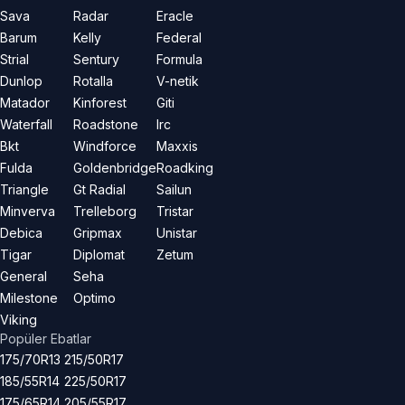
Sava
Radar
Eracle
Barum
Kelly
Federal
Strial
Sentury
Formula
Dunlop
Rotalla
V-netik
Matador
Kinforest
Giti
Waterfall
Roadstone
Irc
Bkt
Windforce
Maxxis
Fulda
Goldenbridge
Roadking
Triangle
Gt Radial
Sailun
Minverva
Trelleborg
Tristar
Debica
Gripmax
Unistar
Tigar
Diplomat
Zetum
General
Seha
Milestone
Optimo
Viking
Popüler Ebatlar
175/70R13
215/50R17
185/55R14
225/50R17
175/65R14
205/55R17