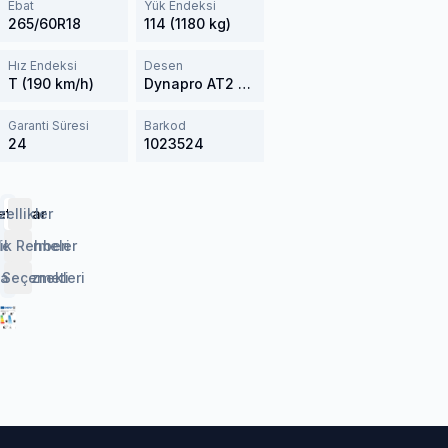
Ebat
Yük Endeksi
265/60R18
114 (1180 kg)
Hız Endeksi
Desen
T (190 km/h)
Dynapro AT2 RF11
Garanti Süresi
Barkod
24
1023524
etaylar
zellikler
lendirmeler
ik Rehberi
 Seçenekleri
aj Hizmeti