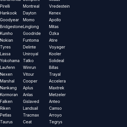
Pirelli
Montreal
Vredestein
Hankook
Dayton
Kenex
Goodyear
Momo
Apollo
Bridgestone
Linglong
Mitas
Kumho
Goodride
Özka
Nokian
Funtoma
Atire
Tyres
Delinte
Voyager
Lassa
Uniroyal
Kooler
Yokohama
Tatko
Solideal
Laufenn
Winrun
Billas
Nexen
Vitour
Trayal
Marshal
Cooper
Accelera
Nankang
Aplus
Maxtrek
Kormoran
Anlas
Metzeler
Falken
Gislaved
Anteo
Riken
Landsail
Camso
Petlas
Tracmax
Arroyo
Taurus
Ceat
Tegrys