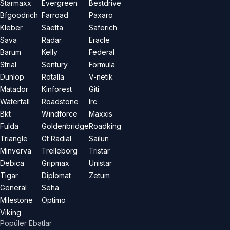
Starmaxx
Evergreen
Bestdrive
Bfgoodrich
Farroad
Paxaro
Kleber
Saetta
Saferich
Sava
Radar
Eracle
Barum
Kelly
Federal
Strial
Sentury
Formula
Dunlop
Rotalla
V-netik
Matador
Kinforest
Giti
Waterfall
Roadstone
Irc
Bkt
Windforce
Maxxis
Fulda
Goldenbridge
Roadking
Triangle
Gt Radial
Sailun
Minverva
Trelleborg
Tristar
Debica
Gripmax
Unistar
Tigar
Diplomat
Zetum
General
Seha
Milestone
Optimo
Viking
Popüler Ebatlar