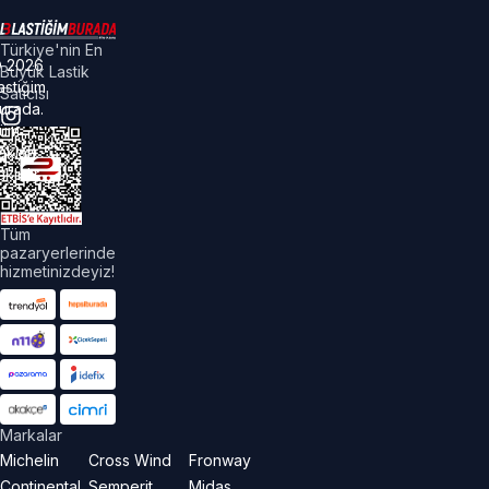
Türkiye'nin En
©
2026
Büyük Lastik
astiğim
Satıcısı
urada.
üm
akları
aklıdır.
Tüm
pazaryerlerinde
hizmetinizdeyiz!
Markalar
Michelin
Cross Wind
Fronway
Continental
Semperit
Midas