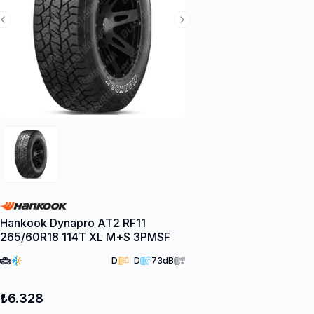
Previous Slide
Next Slide
Hankook Dynapro AT2 RF11
265/60R18 114T XL M+S 3PMSF
D
D
73
dB
₺6.328