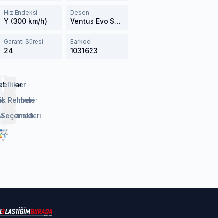
Hız Endeksi
Desen
Y (300 km/h)
Ventus Evo SUV K137A
Garanti Süresi
Barkod
24
1031623
etaylar
zellikler
lendirmeler
ik Rehberi
 Seçenekleri
aj Hizmeti