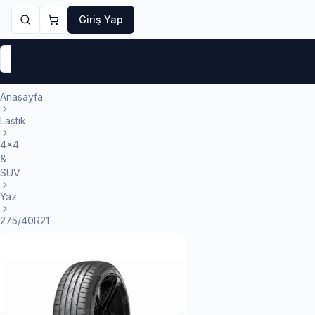
Giriş Yap
Markalar
Yaz Lastikleri
Kış Lastikleri
4 Mevsi
Anasayfa
Lastik
4x4
&
SUV
Yaz
275/40R21