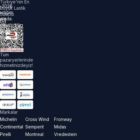
Türkiye'nin En
©
2026
Büyük Lastik
astiğim
Satıcısı
urada.
üm
akları
aklıdır.
Tüm
pazaryerlerinde
hizmetinizdeyiz!
Markalar
Michelin
Cross Wind
Fronway
Continental
Semperit
Midas
Pirelli
Montreal
Vredestein