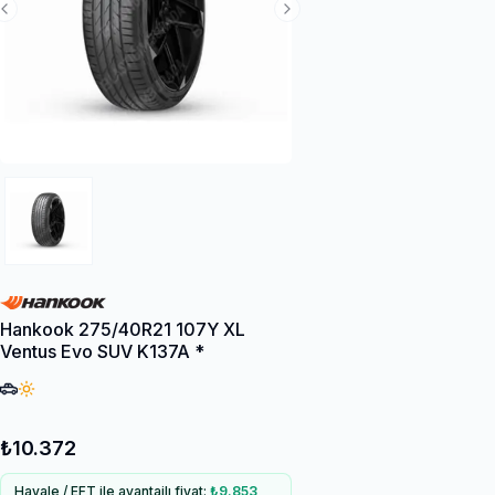
Previous Slide
Next Slide
Hankook 275/40R21 107Y XL
Ventus Evo SUV K137A *
₺10.372
Havale / EFT ile avantajlı fiyat:
₺9.853