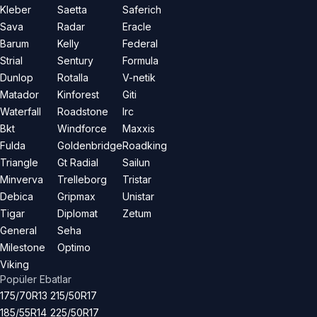
Kleber
Saetta
Saferich
Sava
Radar
Eracle
Barum
Kelly
Federal
Strial
Sentury
Formula
Dunlop
Rotalla
V-netik
Matador
Kinforest
Giti
Waterfall
Roadstone
Irc
Bkt
Windforce
Maxxis
Fulda
Goldenbridge
Roadking
Triangle
Gt Radial
Sailun
Minverva
Trelleborg
Tristar
Debica
Gripmax
Unistar
Tigar
Diplomat
Zetum
General
Seha
Milestone
Optimo
Viking
Popüler Ebatlar
175/70R13
215/50R17
185/55R14
225/50R17