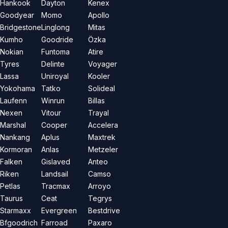
Hankook
Dayton
Kenex
Goodyear
Momo
Apollo
Bridgestone
Linglong
Mitas
Kumho
Goodride
Özka
Nokian
Funtoma
Atire
Tyres
Delinte
Voyager
Lassa
Uniroyal
Kooler
Yokohama
Tatko
Solideal
Laufenn
Winrun
Billas
Nexen
Vitour
Trayal
Marshal
Cooper
Accelera
Nankang
Aplus
Maxtrek
Kormoran
Anlas
Metzeler
Falken
Gislaved
Anteo
Riken
Landsail
Camso
Petlas
Tracmax
Arroyo
Taurus
Ceat
Tegrys
Starmaxx
Evergreen
Bestdrive
Bfgoodrich
Farroad
Paxaro