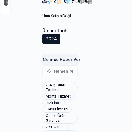
C
B
71
dB
B
Ürün Satışta Değil
Üretim Tarihi
2024
Gelince Haber Ver
Hemen Al
2-4 İş Günü
Teslimat
Montaj Hizmeti
Hızlı İade
Taksit İmkanı
Orjinal Ürün
Garantisi
2 Yıl Garanti