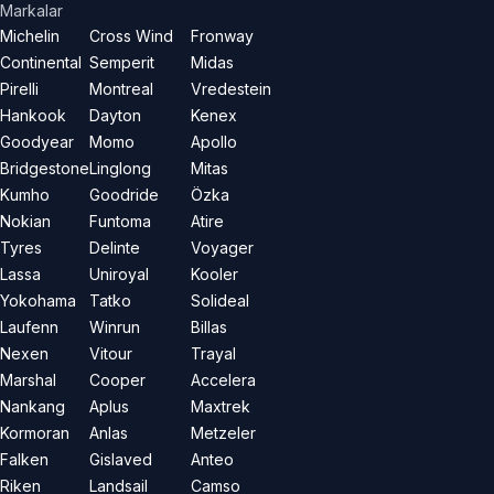
Markalar
Michelin
Cross Wind
Fronway
Continental
Semperit
Midas
Pirelli
Montreal
Vredestein
Hankook
Dayton
Kenex
Goodyear
Momo
Apollo
Bridgestone
Linglong
Mitas
Kumho
Goodride
Özka
Nokian
Funtoma
Atire
Tyres
Delinte
Voyager
Lassa
Uniroyal
Kooler
Yokohama
Tatko
Solideal
Laufenn
Winrun
Billas
Nexen
Vitour
Trayal
Marshal
Cooper
Accelera
Nankang
Aplus
Maxtrek
Kormoran
Anlas
Metzeler
Falken
Gislaved
Anteo
Riken
Landsail
Camso