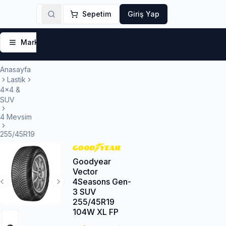
Sepetim
Giriş Yap
Markalar
Yaz Lastikleri
Kış Lastikleri
4 Mevsi
Anasayfa
Lastik
4x4 &
SUV
4 Mevsim
255/45R19
Goodyear
Vector
4Seasons Gen-
Previous Slide
Next Slide
3 SUV
255/45R19
104W XL FP