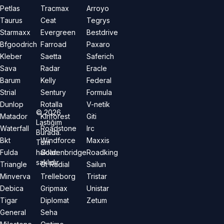
Petlas
Tracmax
Arroyo
Taurus
Ceat
Tegrys
Starmaxx
Evergreen
Bestdrive
Bfgoodrich
Farroad
Paxaro
Kleber
Saetta
Saferich
Sava
Radar
Eracle
Barum
Kelly
Federal
Strial
Sentury
Formula
Dunlop
Rotalla
V-netik
©
2026
Matador
Kinforest
Giti
Lastiğim
Waterfall
Roadstone
Irc
Burada.
Bkt
Windforce
Maxxis
Tüm
hakları
Fulda
Goldenbridge
Roadking
saklıdır.
Triangle
Gt Radial
Sailun
Minverva
Trelleborg
Tristar
Debica
Gripmax
Unistar
Tigar
Diplomat
Zetum
General
Seha