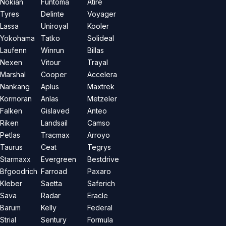
Nokian
Funtoma
Atire
Tyres
Delinte
Voyager
Lassa
Uniroyal
Kooler
Yokohama
Tatko
Solideal
Laufenn
Winrun
Billas
Nexen
Vitour
Trayal
Marshal
Cooper
Accelera
Nankang
Aplus
Maxtrek
Kormoran
Anlas
Metzeler
Falken
Gislaved
Anteo
Riken
Landsail
Camso
Petlas
Tracmax
Arroyo
Taurus
Ceat
Tegrys
Starmaxx
Evergreen
Bestdrive
Bfgoodrich
Farroad
Paxaro
Kleber
Saetta
Saferich
Sava
Radar
Eracle
Barum
Kelly
Federal
Strial
Sentury
Formula