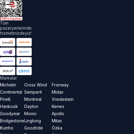
akları
aklıdır.
Tüm
pazaryerlerinde
hizmetinizdeyiz!
Markalar
Michelin
Cross Wind
Fronway
Continental
Semperit
Midas
Pirelli
Montreal
Vredestein
Hankook
Dayton
Kenex
Goodyear
Momo
Apollo
Bridgestone
Linglong
Mitas
Kumho
Goodride
Özka