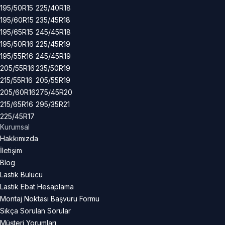
195/50R15
225/40R18
195/60R15
235/45R18
195/65R15
245/45R18
195/50R16
225/45R19
195/55R16
245/45R19
205/55R16
235/50R19
215/55R16
205/55R19
205/60R16
275/45R20
215/65R16
295/35R21
225/45R17
Kurumsal
Hakkımızda
İletişim
Blog
Lastik Bulucu
Lastik Ebat Hesaplama
Montaj Noktası Başvuru Formu
Sıkça Sorulan Sorular
Müşteri Yorumları