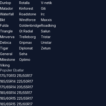
Dunlop
Rotalla
V-netik
Matador
Kinforest
Giti
Waterfall
Roadstone
Irc
Bkt
Windforce
Maxxis
Fulda
Goldenbridge
Roadking
Triangle
Gt Radial
Sailun
Minverva
Trelleborg
Tristar
Debica
Gripmax
Unistar
Tigar
Diplomat
Zetum
General
Seha
Milestone
Optimo
Viking
Popüler Ebatlar
175/70R13
215/50R17
185/55R14
225/50R17
175/65R14
205/55R17
185/65R14
215/55R17
185/60R15
225/55R17
185/65R15
215/60R17