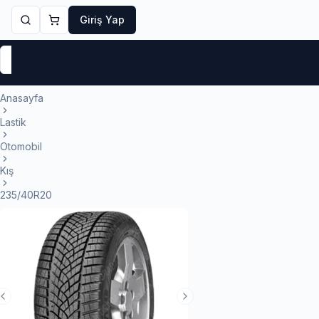
Giriş Yap
Markalar
Yaz Lastikleri
Kış Lastikleri
4 Mevsi
Anasayfa
Lastik
Otomobil
Kış
235/40R20
Previous Slide
Next Slide