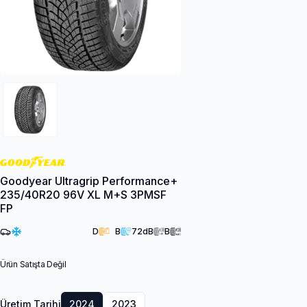
Goodyear Ultragrip Performance+
235/40R20 96V XL M+S 3PMSF
FP
D
B
72
dB
B
Ürün Satışta Değil
Üretim Tarihi
2024
2023