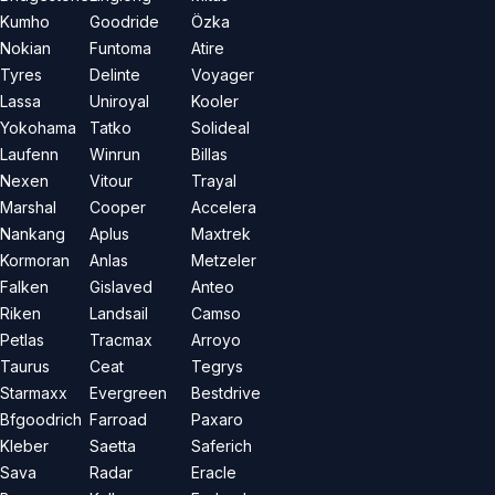
Kumho
Goodride
Özka
Nokian
Funtoma
Atire
Tyres
Delinte
Voyager
Lassa
Uniroyal
Kooler
Yokohama
Tatko
Solideal
Laufenn
Winrun
Billas
Nexen
Vitour
Trayal
Marshal
Cooper
Accelera
Nankang
Aplus
Maxtrek
Kormoran
Anlas
Metzeler
Falken
Gislaved
Anteo
Riken
Landsail
Camso
Petlas
Tracmax
Arroyo
Taurus
Ceat
Tegrys
Starmaxx
Evergreen
Bestdrive
Bfgoodrich
Farroad
Paxaro
Kleber
Saetta
Saferich
Sava
Radar
Eracle