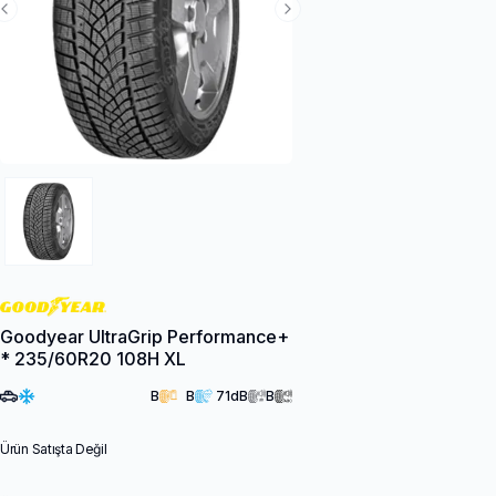
Previous Slide
Next Slide
Goodyear UltraGrip Performance+
* 235/60R20 108H XL
B
B
71
dB
B
Ürün Satışta Değil