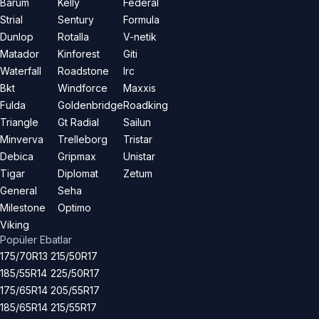
Barum
Kelly
Federal
Strial
Sentury
Formula
Dunlop
Rotalla
V-netik
Matador
Kinforest
Giti
Waterfall
Roadstone
Irc
Bkt
Windforce
Maxxis
Fulda
Goldenbridge
Roadking
Triangle
Gt Radial
Sailun
Minverva
Trelleborg
Tristar
Debica
Gripmax
Unistar
Tigar
Diplomat
Zetum
General
Seha
Milestone
Optimo
Viking
Popüler Ebatlar
175/70R13
215/50R17
185/55R14
225/50R17
175/65R14
205/55R17
185/65R14
215/55R17