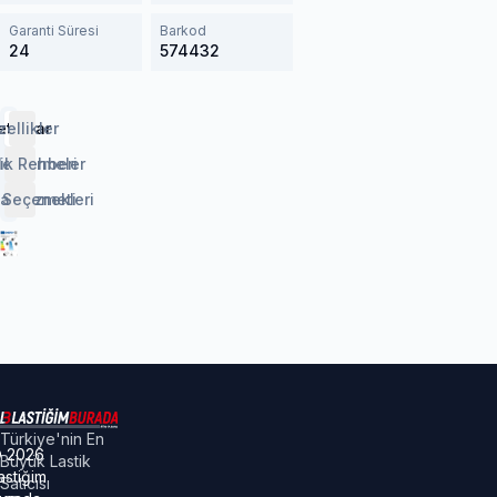
Garanti Süresi
Barkod
24
574432
etaylar
zellikler
lendirmeler
ik Rehberi
 Seçenekleri
aj Hizmeti
Türkiye'nin En
©
2026
Büyük Lastik
astiğim
Satıcısı