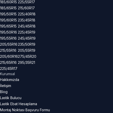
185/60R15
225/55R17
185/65R15
215/60R17
195/50R15
225/40R18
195/60R15
235/45R18
195/65R15
245/45R18
195/50R16
225/45R19
195/55R16
245/45R19
205/55R16
235/50R19
215/55R16
205/55R19
205/60R16
275/45R20
215/65R16
295/35R21
225/45R17
Kurumsal
Hakkımızda
İletişim
Blog
Lastik Bulucu
Lastik Ebat Hesaplama
Montaj Noktası Başvuru Formu