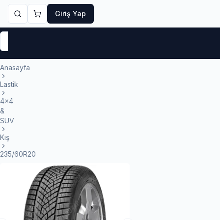
Giriş Yap
Markalar
Yaz Lastikleri
Kış Lastikleri
4 Mevsi
Anasayfa
Lastik
4x4
&
SUV
Kış
235/60R20