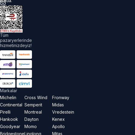
urada.
üm
akları
aklıdır.
Tüm
pazaryerlerinde
hizmetinizdeyiz!
Markalar
Michelin
Cross Wind
Fronway
Continental
Semperit
Midas
Pirelli
Montreal
Vredestein
Hankook
Dayton
Kenex
Goodyear
Momo
Apollo
Bridgestone
Linglong
Mitas