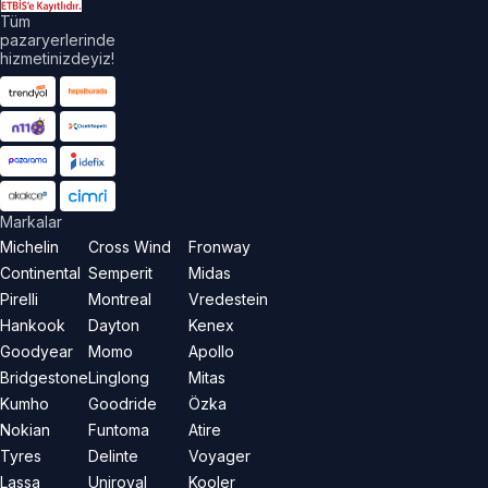
Tüm
pazaryerlerinde
hizmetinizdeyiz!
Markalar
Michelin
Cross Wind
Fronway
Continental
Semperit
Midas
Pirelli
Montreal
Vredestein
Hankook
Dayton
Kenex
Goodyear
Momo
Apollo
Bridgestone
Linglong
Mitas
Kumho
Goodride
Özka
Nokian
Funtoma
Atire
Tyres
Delinte
Voyager
Lassa
Uniroyal
Kooler