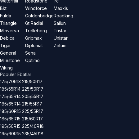
Waterfall
Roadstone
Irc
Bkt
Windforce
Maxxis
Fulda
Goldenbridge
Roadking
Triangle
Gt Radial
Sailun
Minverva
Trelleborg
Tristar
Debica
Gripmax
Unistar
Tigar
Diplomat
Zetum
General
Seha
Milestone
Optimo
Viking
Popüler Ebatlar
175/70R13
215/50R17
185/55R14
225/50R17
175/65R14
205/55R17
185/65R14
215/55R17
185/60R15
225/55R17
185/65R15
215/60R17
195/50R15
225/40R18
195/60R15
235/45R18