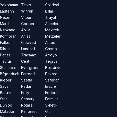
Yokohama
Tatko
Solideal
Laufenn
Winrun
Billas
Nexen
Vitour
Trayal
Marshal
Cooper
Accelera
Nankang
Aplus
Maxtrek
Kormoran
Anlas
Metzeler
Falken
Gislaved
Anteo
Riken
Landsail
Camso
Petlas
Tracmax
Arroyo
Taurus
Ceat
Tegrys
Starmaxx
Evergreen
Bestdrive
Bfgoodrich
Farroad
Paxaro
Kleber
Saetta
Saferich
Sava
Radar
Eracle
Barum
Kelly
Federal
Strial
Sentury
Formula
Dunlop
Rotalla
V-netik
Matador
Kinforest
Giti