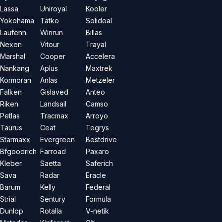
Lassa
Uniroyal
Kooler
Yokohama
Tatko
Solideal
Laufenn
Winrun
Billas
Nexen
Vitour
Trayal
Marshal
Cooper
Accelera
Nankang
Aplus
Maxtrek
Kormoran
Anlas
Metzeler
Falken
Gislaved
Anteo
Riken
Landsail
Camso
Petlas
Tracmax
Arroyo
Taurus
Ceat
Tegrys
Starmaxx
Evergreen
Bestdrive
Bfgoodrich
Farroad
Paxaro
Kleber
Saetta
Saferich
Sava
Radar
Eracle
Barum
Kelly
Federal
Strial
Sentury
Formula
Dunlop
Rotalla
V-netik