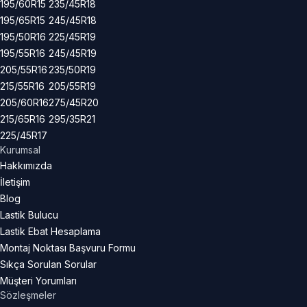
195/60R15
235/45R18
195/65R15
245/45R18
195/50R16
225/45R19
195/55R16
245/45R19
205/55R16
235/50R19
215/55R16
205/55R19
205/60R16
275/45R20
215/65R16
295/35R21
225/45R17
Kurumsal
Hakkımızda
İletişim
Blog
Lastik Bulucu
Lastik Ebat Hesaplama
Montaj Noktası Başvuru Formu
Sıkça Sorulan Sorular
Müşteri Yorumları
Sözleşmeler