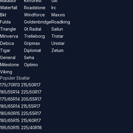
Matador
Kinforest
Giti
Waterfall
Roadstone
Irc
Bkt
Windforce
Maxxis
Fulda
Goldenbridge
Roadking
Triangle
Gt Radial
Sailun
Minverva
Trelleborg
Tristar
Debica
Gripmax
Unistar
Tigar
Diplomat
Zetum
General
Seha
Milestone
Optimo
Viking
Popüler Ebatlar
175/70R13
215/50R17
185/55R14
225/50R17
175/65R14
205/55R17
185/65R14
215/55R17
185/60R15
225/55R17
185/65R15
215/60R17
195/50R15
225/40R18