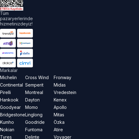
Tüm
pazaryerlerinde
hizmetinizdeyiz!
Markalar
Michelin
Cross Wind
Fronway
Continental
Semperit
Midas
Pirelli
Montreal
Vredestein
Hankook
Dayton
Kenex
Goodyear
Momo
Apollo
Bridgestone
Linglong
Mitas
Kumho
Goodride
Özka
Nokian
Funtoma
Atire
Tyres
Delinte
Voyager