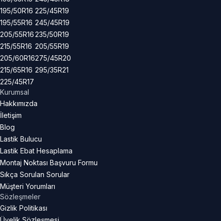
195/50R16
225/45R19
195/55R16
245/45R19
205/55R16
235/50R19
215/55R16
205/55R19
205/60R16
275/45R20
215/65R16
295/35R21
225/45R17
Kurumsal
Hakkımızda
İletişim
Blog
Lastik Bulucu
Lastik Ebat Hesaplama
Montaj Noktası Başvuru Formu
Sıkça Sorulan Sorular
Müşteri Yorumları
Sözleşmeler
Gizlik Politikası
Üyelik Sözleşmesi