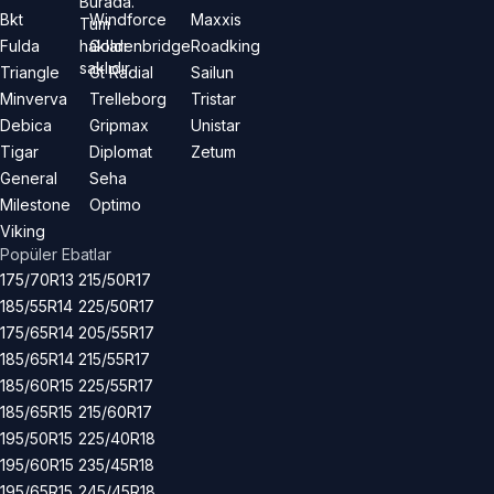
Burada.
Bkt
Windforce
Maxxis
Tüm
hakları
Fulda
Goldenbridge
Roadking
saklıdır.
Triangle
Gt Radial
Sailun
Minverva
Trelleborg
Tristar
Debica
Gripmax
Unistar
Tigar
Diplomat
Zetum
General
Seha
Milestone
Optimo
Viking
Popüler Ebatlar
175/70R13
215/50R17
185/55R14
225/50R17
175/65R14
205/55R17
185/65R14
215/55R17
185/60R15
225/55R17
185/65R15
215/60R17
195/50R15
225/40R18
195/60R15
235/45R18
195/65R15
245/45R18