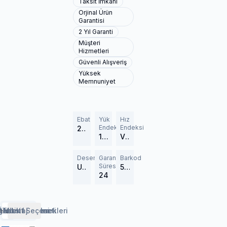
Taksit İmkanı
Orjinal Ürün
Garantisi
2 Yıl Garanti
Müşteri
Hizmetleri
Güvenli Alışveriş
Yüksek
Memnuniyet
Ebat
Yük
Hız
Endeksi
Endeksi
245/45R18
100 (800 kg)
V (240 km/h)
Desen
Garanti
Barkod
Süresi
UltraGrip 8 Performance
532423
24
erlendirmeler
etaylar
Özellikler
Lastik Rehberi
Taksit Seçenekleri
Montaj Hizmeti