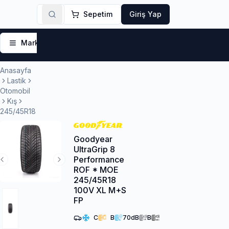
Sepetim
Giriş Yap
Markalar
Yaz Lastikleri
Kış Lastikleri
4 Mevsi
Anasayfa
Lastik
Otomobil
Kış
245/45R18
Goodyear
UltraGrip 8
Performance
Previous Slide
Next Slide
ROF * MOE
245/45R18
100V XL M+S
FP
C
B
70
dB
B