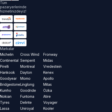
Tüm
pazaryerlerinde
hizmetinizdeyiz!
Markalar
Michelin
Cross Wind
Fronway
Continental
Semperit
Midas
Pirelli
Montreal
Vredestein
Hankook
Dayton
Kenex
Goodyear
Momo
Apollo
Bridgestone
Linglong
Mitas
Kumho
Goodride
Özka
Nokian
Funtoma
Atire
Tyres
Delinte
Voyager
Lassa
Uniroyal
Kooler