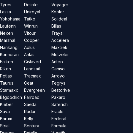
Tyres
Delinte
Voyager
Lassa
Uniroyal
Kooler
Yokohama
Tatko
Solideal
Laufenn
Winrun
Billas
Nexen
Vitour
Trayal
Marshal
Cooper
Accelera
Nankang
Aplus
Maxtrek
Kormoran
Anlas
Metzeler
Falken
Gislaved
Anteo
Riken
Landsail
Camso
Petlas
Tracmax
Arroyo
Taurus
Ceat
Tegrys
Starmaxx
Evergreen
Bestdrive
Bfgoodrich
Farroad
Paxaro
Kleber
Saetta
Saferich
Sava
Radar
Eracle
Barum
Kelly
Federal
Strial
Sentury
Formula
Dunlop
Rotalla
V-netik