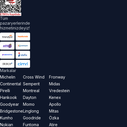
Tüm
pazaryerlerinde
hizmetinizdeyiz!
Markalar
Michelin
Cross Wind
Fronway
Continental
Semperit
Midas
Pirelli
Montreal
Vredestein
Hankook
Dayton
Kenex
Goodyear
Momo
Apollo
Bridgestone
Linglong
Mitas
Kumho
Goodride
Özka
Nokian
Funtoma
Atire