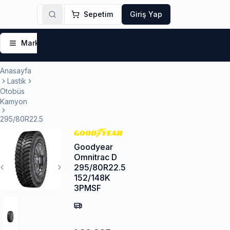
Sepetim
Giriş Yap
Markalar
Yaz Lastikleri
Kış Lastikleri
4 Mevsi
Anasayfa
Lastik
Otobüs
Kamyon
295/80R22.5
Goodyear
Omnitrac D
295/80R22.5
Previous Slide
Next Slide
152/148K
3PMSF