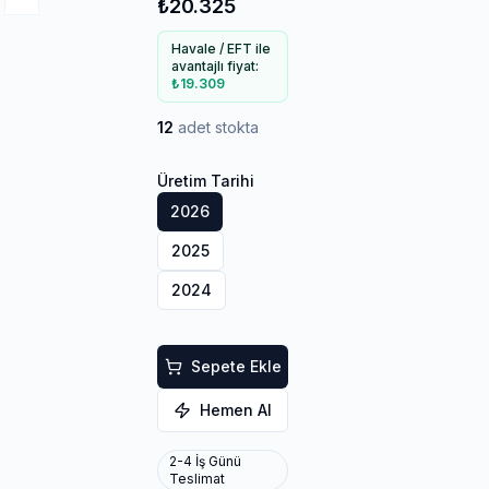
₺20.325
Havale / EFT ile
avantajlı fiyat:
₺19.309
12
adet stokta
Üretim Tarihi
2026
2025
2024
Sepete Ekle
Hemen Al
2-4 İş Günü
Teslimat