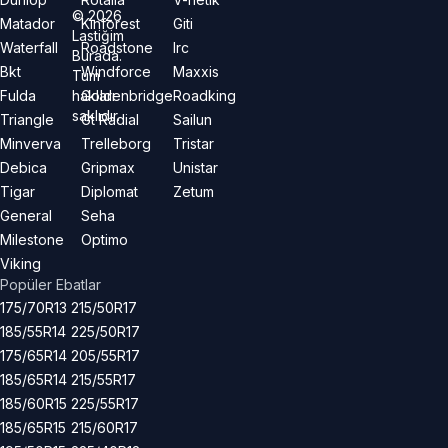
©
2026
Matador
Kinforest
Giti
Lastiğim
Waterfall
Roadstone
Irc
Burada.
Bkt
Windforce
Maxxis
Tüm
hakları
Fulda
Goldenbridge
Roadking
saklıdır.
Triangle
Gt Radial
Sailun
Minverva
Trelleborg
Tristar
Debica
Gripmax
Unistar
Tigar
Diplomat
Zetum
General
Seha
Milestone
Optimo
Viking
Popüler Ebatlar
175/70R13
215/50R17
185/55R14
225/50R17
175/65R14
205/55R17
185/65R14
215/55R17
185/60R15
225/55R17
185/65R15
215/60R17