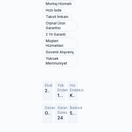
Montaj Hizmeti
Hızlı İade
Taksit İmkanı
Orjinal Ürün
Garantisi
2 Yıl Garanti
Müşteri
Hizmetleri
Güvenli Alışveriş
Yüksek
Memnuniyet
Ebat
Yük
Hız
Endeksi
Endeksi
295/80R22.5
152/148
K (110 km/h)
Desen
Garanti
Barkod
Süresi
Omnitrac D
569563
24