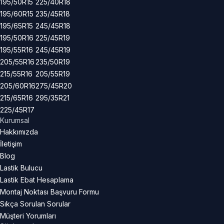
195/50R15
225/40R18
195/60R15
235/45R18
195/65R15
245/45R18
195/50R16
225/45R19
195/55R16
245/45R19
205/55R16
235/50R19
215/55R16
205/55R19
205/60R16
275/45R20
215/65R16
295/35R21
225/45R17
Kurumsal
Hakkımızda
İletişim
Blog
Lastik Bulucu
Lastik Ebat Hesaplama
Montaj Noktası Başvuru Formu
Sıkça Sorulan Sorular
Müşteri Yorumları