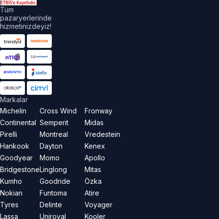
Tüm
pazaryerlerinde
hizmetinizdeyiz!
Markalar
Michelin
Cross Wind
Fronway
Continental
Semperit
Midas
Pirelli
Montreal
Vredestein
Hankook
Dayton
Kenex
Goodyear
Momo
Apollo
Bridgestone
Linglong
Mitas
Kumho
Goodride
Özka
Nokian
Funtoma
Atire
Tyres
Delinte
Voyager
Lassa
Uniroyal
Kooler