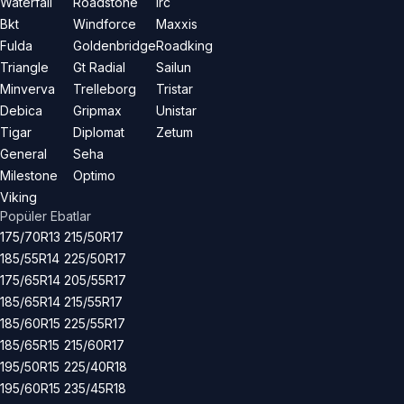
Waterfall
Roadstone
Irc
Bkt
Windforce
Maxxis
Fulda
Goldenbridge
Roadking
Triangle
Gt Radial
Sailun
Minverva
Trelleborg
Tristar
Debica
Gripmax
Unistar
Tigar
Diplomat
Zetum
General
Seha
Milestone
Optimo
Viking
Popüler Ebatlar
175/70R13
215/50R17
185/55R14
225/50R17
175/65R14
205/55R17
185/65R14
215/55R17
185/60R15
225/55R17
185/65R15
215/60R17
195/50R15
225/40R18
195/60R15
235/45R18