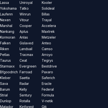
Lassa
Uniroyal
Kooler
Yokohama
Tatko
Solideal
Laufenn
Winrun
Billas
Nexen
Vitour
Trayal
Marshal
Cooper
Accelera
Nankang
Aplus
Maxtrek
Kormoran
Anlas
Metzeler
Falken
Gislaved
Anteo
Riken
Landsail
Camso
Petlas
Tracmax
Arroyo
Taurus
Ceat
Tegrys
Starmaxx
Evergreen
Bestdrive
Bfgoodrich
Farroad
Paxaro
Kleber
Saetta
Saferich
Sava
Radar
Eracle
Barum
Kelly
Federal
Strial
Sentury
Formula
Dunlop
Rotalla
V-netik
Matador
Kinforest
Giti