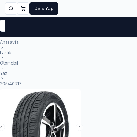
Giriş Yap
Markalar
Yaz Lastikleri
Kış Lastikleri
4 Mevsi
Anasayfa
Lastik
Otomobil
Yaz
205/40R17
Previous Slide
Next Slide