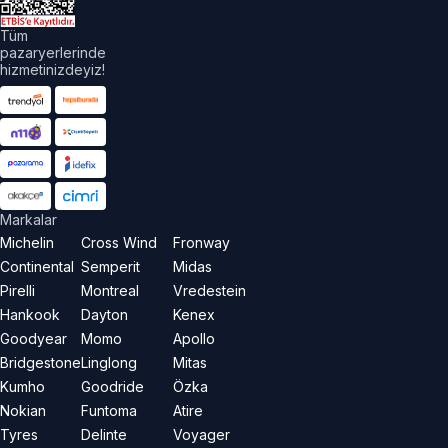
Tüm
pazaryerlerinde
hizmetinizdeyiz!
Markalar
Michelin
Cross Wind
Fronway
Continental
Semperit
Midas
Pirelli
Montreal
Vredestein
Hankook
Dayton
Kenex
Goodyear
Momo
Apollo
Bridgestone
Linglong
Mitas
Kumho
Goodride
Özka
Nokian
Funtoma
Atire
Tyres
Delinte
Voyager