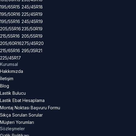
195/65R15
245/45R18
195/50R16
225/45R19
195/55R16
245/45R19
205/55R16
235/50R19
215/55R16
205/55R19
205/60R16
275/45R20
215/65R16
295/35R21
225/45R17
Kurumsal
Hakkımızda
İletişim
Blog
Lastik Bulucu
Lastik Ebat Hesaplama
Montaj Noktası Başvuru Formu
Sıkça Sorulan Sorular
Müşteri Yorumları
Sözleşmeler
Gizlik Politikası