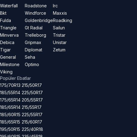
Waterfall
Roadstone
Irc
Bkt
Windforce
Maxxis
Fulda
Goldenbridge
Roadking
Triangle
Gt Radial
Sailun
Minverva
Trelleborg
Tristar
Debica
Gripmax
Unistar
Tigar
Diplomat
Zetum
General
Seha
Milestone
Optimo
Viking
Popüler Ebatlar
175/70R13
215/50R17
185/55R14
225/50R17
175/65R14
205/55R17
185/65R14
215/55R17
185/60R15
225/55R17
185/65R15
215/60R17
195/50R15
225/40R18
195/60R15
235/45R18