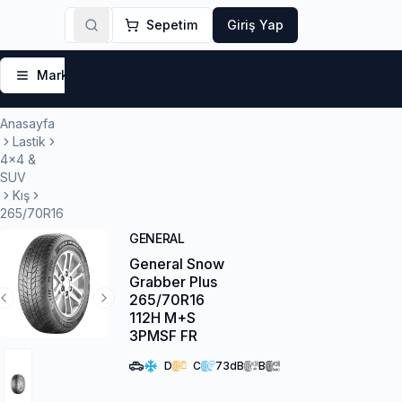
Sepetim
Giriş Yap
Markalar
Yaz Lastikleri
Kış Lastikleri
4 Mevsi
Anasayfa
Lastik
4x4 &
SUV
Kış
265/70R16
GENERAL
General Snow
Grabber Plus
265/70R16
Previous Slide
Next Slide
112H M+S
3PMSF FR
D
C
73
dB
B