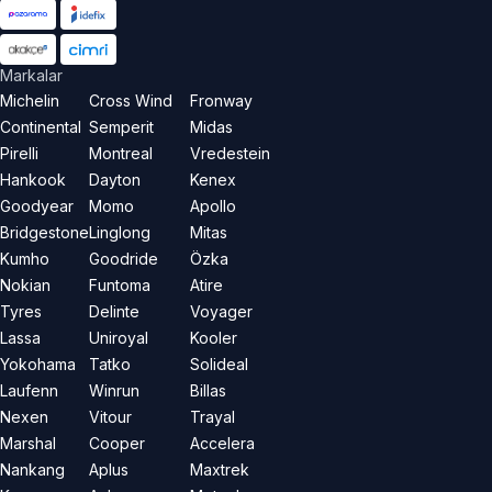
Markalar
Michelin
Cross Wind
Fronway
Continental
Semperit
Midas
Pirelli
Montreal
Vredestein
Hankook
Dayton
Kenex
Goodyear
Momo
Apollo
Bridgestone
Linglong
Mitas
Kumho
Goodride
Özka
Nokian
Funtoma
Atire
Tyres
Delinte
Voyager
Lassa
Uniroyal
Kooler
Yokohama
Tatko
Solideal
Laufenn
Winrun
Billas
Nexen
Vitour
Trayal
Marshal
Cooper
Accelera
Nankang
Aplus
Maxtrek