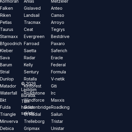
Kormoran
Anlas
Metzeler
Falken
Gislaved
Anteo
Riken
Landsail
Camso
Petlas
Tracmax
Arroyo
Taurus
Ceat
Tegrys
Starmaxx
Evergreen
Bestdrive
Bfgoodrich
Farroad
Paxaro
Kleber
Saetta
Saferich
Sava
Radar
Eracle
Barum
Kelly
Federal
Strial
Sentury
Formula
Dunlop
Rotalla
V-netik
©
2026
Matador
Kinforest
Giti
Lastiğim
Waterfall
Roadstone
Irc
Burada.
Bkt
Windforce
Maxxis
Tüm
hakları
Fulda
Goldenbridge
Roadking
saklıdır.
Triangle
Gt Radial
Sailun
Minverva
Trelleborg
Tristar
Debica
Gripmax
Unistar