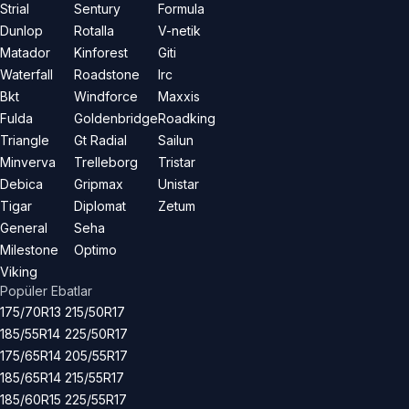
Strial
Sentury
Formula
Dunlop
Rotalla
V-netik
Matador
Kinforest
Giti
Waterfall
Roadstone
Irc
Bkt
Windforce
Maxxis
Fulda
Goldenbridge
Roadking
Triangle
Gt Radial
Sailun
Minverva
Trelleborg
Tristar
Debica
Gripmax
Unistar
Tigar
Diplomat
Zetum
General
Seha
Milestone
Optimo
Viking
Popüler Ebatlar
175/70R13
215/50R17
185/55R14
225/50R17
175/65R14
205/55R17
185/65R14
215/55R17
185/60R15
225/55R17