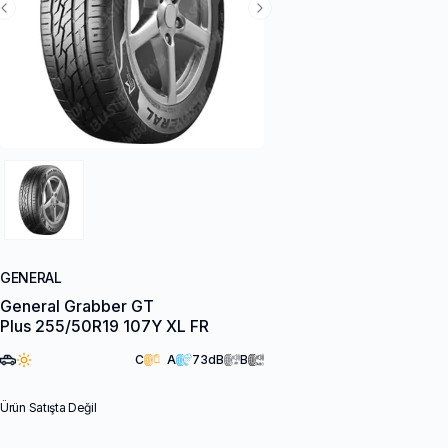
Previous Slide
Next Slide
GENERAL
General Grabber GT
Plus 255/50R19 107Y XL FR
C
A
73
dB
B
Ürün Satışta Değil