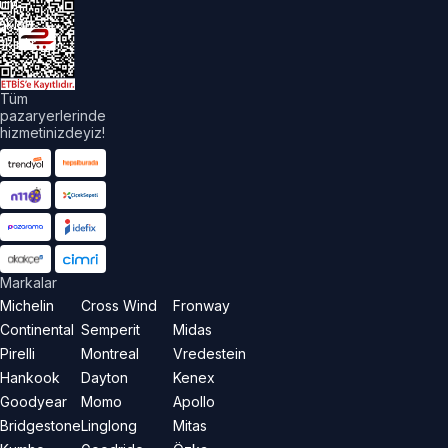
üm
akları
aklıdır.
Tüm
pazaryerlerinde
hizmetinizdeyiz!
Markalar
Michelin
Cross Wind
Fronway
Continental
Semperit
Midas
Pirelli
Montreal
Vredestein
Hankook
Dayton
Kenex
Goodyear
Momo
Apollo
Bridgestone
Linglong
Mitas