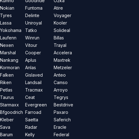
Kumho
Goodride
Özka
Nokian
Funtoma
Atire
Tyres
Delinte
Voyager
Lassa
Uniroyal
Kooler
Yokohama
Tatko
Solideal
Laufenn
Winrun
Billas
Nexen
Vitour
Trayal
Marshal
Cooper
Accelera
Nankang
Aplus
Maxtrek
Kormoran
Anlas
Metzeler
Falken
Gislaved
Anteo
Riken
Landsail
Camso
Petlas
Tracmax
Arroyo
Taurus
Ceat
Tegrys
Starmaxx
Evergreen
Bestdrive
Bfgoodrich
Farroad
Paxaro
Kleber
Saetta
Saferich
Sava
Radar
Eracle
Barum
Kelly
Federal