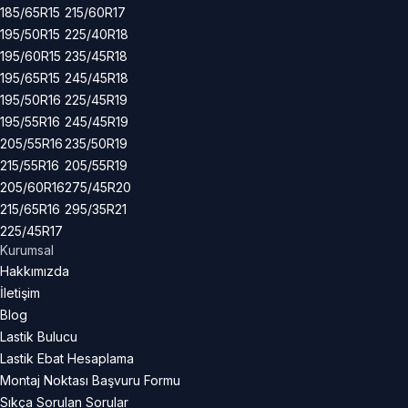
185/65R15
215/60R17
195/50R15
225/40R18
195/60R15
235/45R18
195/65R15
245/45R18
195/50R16
225/45R19
195/55R16
245/45R19
205/55R16
235/50R19
215/55R16
205/55R19
205/60R16
275/45R20
215/65R16
295/35R21
225/45R17
Kurumsal
Hakkımızda
İletişim
Blog
Lastik Bulucu
Lastik Ebat Hesaplama
Montaj Noktası Başvuru Formu
Sıkça Sorulan Sorular