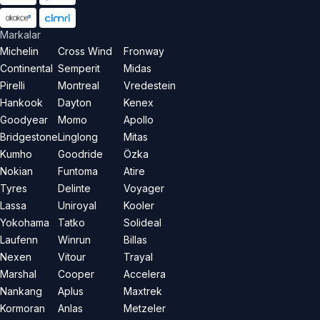
Markalar
Michelin
Cross Wind
Fronway
Continental
Semperit
Midas
Pirelli
Montreal
Vredestein
Hankook
Dayton
Kenex
Goodyear
Momo
Apollo
Bridgestone
Linglong
Mitas
Kumho
Goodride
Özka
Nokian
Funtoma
Atire
Tyres
Delinte
Voyager
Lassa
Uniroyal
Kooler
Yokohama
Tatko
Solideal
Laufenn
Winrun
Billas
Nexen
Vitour
Trayal
Marshal
Cooper
Accelera
Nankang
Aplus
Maxtrek
Kormoran
Anlas
Metzeler