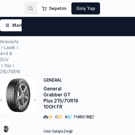
Sepetim
Giriş Yap
Markalar
Yaz Lastikleri
Kış Lastikleri
4 Mevsi
Anasayfa
Lastik
4x4 &
SUV
Yaz
215/70R16
GENERAL
General
Grabber GT
Plus 215/70R16
Previous Slide
Next Slide
100H FR
C
A
71
dB
B
Ürün Satışta Değil