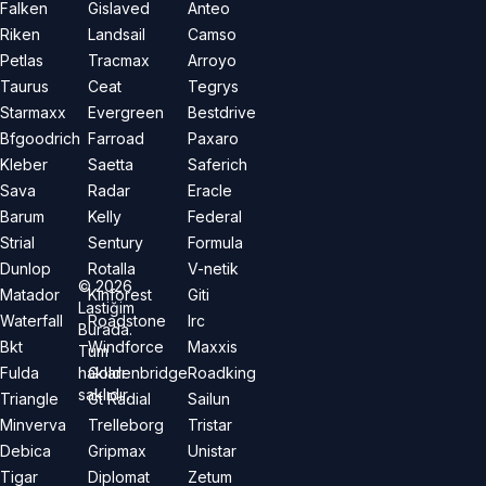
Falken
Gislaved
Anteo
Riken
Landsail
Camso
Petlas
Tracmax
Arroyo
Taurus
Ceat
Tegrys
Starmaxx
Evergreen
Bestdrive
Bfgoodrich
Farroad
Paxaro
Kleber
Saetta
Saferich
Sava
Radar
Eracle
Barum
Kelly
Federal
Strial
Sentury
Formula
Dunlop
Rotalla
V-netik
©
2026
Matador
Kinforest
Giti
Lastiğim
Waterfall
Roadstone
Irc
Burada.
Bkt
Windforce
Maxxis
Tüm
hakları
Fulda
Goldenbridge
Roadking
saklıdır.
Triangle
Gt Radial
Sailun
Minverva
Trelleborg
Tristar
Debica
Gripmax
Unistar
Tigar
Diplomat
Zetum