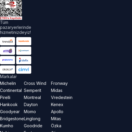
akları
aklıdır.
Tüm
pazaryerlerinde
hizmetinizdeyiz!
Markalar
Michelin
Cross Wind
Fronway
Continental
Semperit
Midas
Pirelli
Montreal
Vredestein
Hankook
Dayton
Kenex
Goodyear
Momo
Apollo
Bridgestone
Linglong
Mitas
Kumho
Goodride
Özka