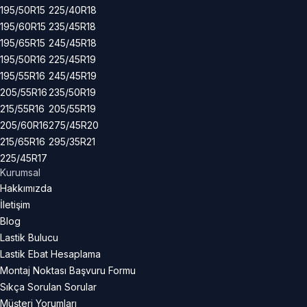
195/50R15
225/40R18
195/60R15
235/45R18
195/65R15
245/45R18
195/50R16
225/45R19
195/55R16
245/45R19
205/55R16
235/50R19
215/55R16
205/55R19
205/60R16
275/45R20
215/65R16
295/35R21
225/45R17
Kurumsal
Hakkımızda
İletişim
Blog
Lastik Bulucu
Lastik Ebat Hesaplama
Montaj Noktası Başvuru Formu
Sıkça Sorulan Sorular
Müşteri Yorumları