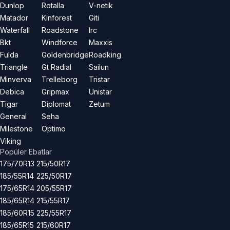
Dunlop
Rotalla
V-netik
Matador
Kinforest
Giti
Waterfall
Roadstone
Irc
Bkt
Windforce
Maxxis
Fulda
Goldenbridge
Roadking
Triangle
Gt Radial
Sailun
Minverva
Trelleborg
Tristar
Debica
Gripmax
Unistar
Tigar
Diplomat
Zetum
General
Seha
Milestone
Optimo
Viking
Popüler Ebatlar
175/70R13
215/50R17
185/55R14
225/50R17
175/65R14
205/55R17
185/65R14
215/55R17
185/60R15
225/55R17
185/65R15
215/60R17