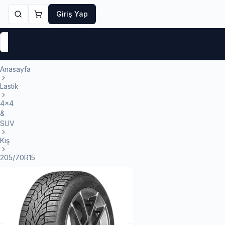
Giriş Yap
Markalar
Yaz Lastikleri
Kış Lastikleri
4 Mevsi
Anasayfa
Lastik
4x4
&
SUV
Kış
205/70R15