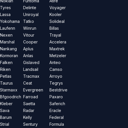
Nokian
Funtoma
Atire
Tyres
Delinte
Voyager
Lassa
Uniroyal
Kooler
Yokohama
Tatko
Solideal
Laufenn
Winrun
Billas
Nexen
Vitour
Trayal
Marshal
Cooper
Accelera
Nankang
Aplus
Maxtrek
Kormoran
Anlas
Metzeler
Falken
Gislaved
Anteo
Riken
Landsail
Camso
Petlas
Tracmax
Arroyo
Taurus
Ceat
Tegrys
Starmaxx
Evergreen
Bestdrive
Bfgoodrich
Farroad
Paxaro
Kleber
Saetta
Saferich
Sava
Radar
Eracle
Barum
Kelly
Federal
Strial
Sentury
Formula