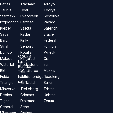
Petlas
Tracmax
Arroyo
Taurus
Ceat
Tegrys
Starmaxx
Evergreen
Bestdrive
Bfgoodrich
Farroad
Paxaro
Kleber
Saetta
Saferich
Sava
Radar
Eracle
Barum
Kelly
Federal
Strial
Sentury
Formula
Dunlop
Rotalla
V-netik
©
2026
Matador
Kinforest
Giti
Lastiğim
Waterfall
Roadstone
Irc
Burada.
Bkt
Windforce
Maxxis
Tüm
hakları
Fulda
Goldenbridge
Roadking
saklıdır.
Triangle
Gt Radial
Sailun
Minverva
Trelleborg
Tristar
Debica
Gripmax
Unistar
Tigar
Diplomat
Zetum
General
Seha
Milestone
Optimo