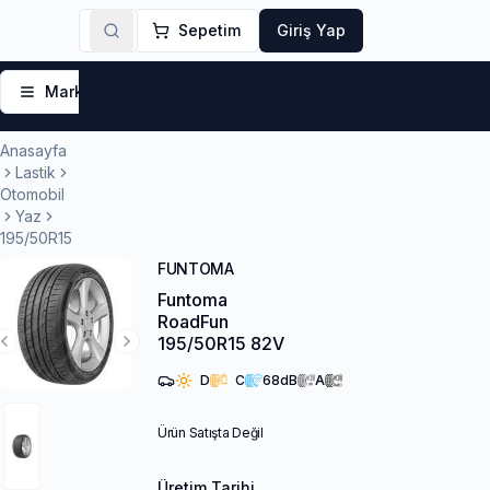
Sepetim
Giriş Yap
Markalar
Yaz Lastikleri
Kış Lastikleri
4 Mevsi
Anasayfa
Lastik
Otomobil
Yaz
195/50R15
FUNTOMA
Funtoma
RoadFun
195/50R15 82V
Previous Slide
Next Slide
D
C
68
dB
A
Ürün Satışta Değil
Üretim Tarihi