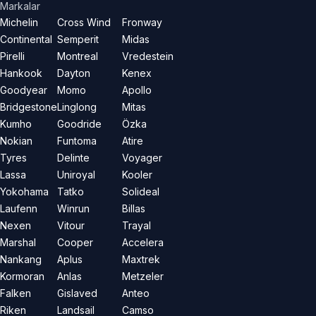
Markalar
Michelin
Cross Wind
Fronway
Continental
Semperit
Midas
Pirelli
Montreal
Vredestein
Hankook
Dayton
Kenex
Goodyear
Momo
Apollo
Bridgestone
Linglong
Mitas
Kumho
Goodride
Özka
Nokian
Funtoma
Atire
Tyres
Delinte
Voyager
Lassa
Uniroyal
Kooler
Yokohama
Tatko
Solideal
Laufenn
Winrun
Billas
Nexen
Vitour
Trayal
Marshal
Cooper
Accelera
Nankang
Aplus
Maxtrek
Kormoran
Anlas
Metzeler
Falken
Gislaved
Anteo
Riken
Landsail
Camso