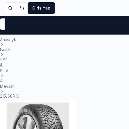
Giriş Yap
Markalar
Yaz Lastikleri
Kış Lastikleri
4 Mevsi
Anasayfa
Lastik
4x4
&
SUV
4
Mevsim
215/60R16