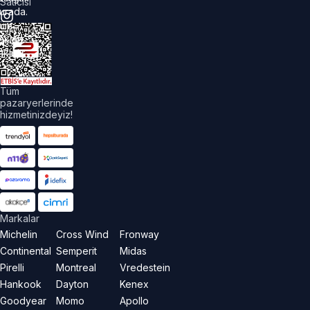
Satıcısı
urada.
üm
akları
aklıdır.
Tüm
pazaryerlerinde
hizmetinizdeyiz!
Markalar
Michelin
Cross Wind
Fronway
Continental
Semperit
Midas
Pirelli
Montreal
Vredestein
Hankook
Dayton
Kenex
Goodyear
Momo
Apollo