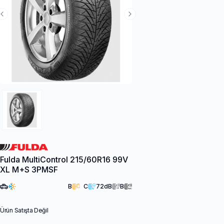
Previous Slide
Next Slide
Fulda MultiControl 215/60R16 99V
XL M+S 3PMSF
B
C
72
dB
B
Ürün Satışta Değil