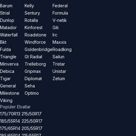
Barum
Kelly
Federal
Strial
Sentury
Formula
Dunlop
Rotalla
V-netik
Matador
Kinforest
Giti
Waterfall
Roadstone
Irc
Bkt
Windforce
Maxxis
Fulda
Goldenbridge
Roadking
Triangle
Gt Radial
Sailun
Minverva
Trelleborg
Tristar
Debica
Gripmax
Unistar
Tigar
Diplomat
Zetum
General
Seha
Milestone
Optimo
Viking
Popüler Ebatlar
175/70R13
215/50R17
185/55R14
225/50R17
175/65R14
205/55R17
185/65R14
215/55R17