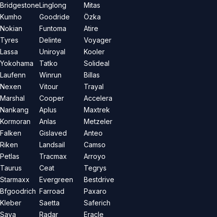
Bridgestone
Linglong
Mitas
Kumho
Goodride
Özka
Nokian
Funtoma
Atire
Tyres
Delinte
Voyager
Lassa
Uniroyal
Kooler
Yokohama
Tatko
Solideal
Laufenn
Winrun
Billas
Nexen
Vitour
Trayal
Marshal
Cooper
Accelera
Nankang
Aplus
Maxtrek
Kormoran
Anlas
Metzeler
Falken
Gislaved
Anteo
Riken
Landsail
Camso
Petlas
Tracmax
Arroyo
Taurus
Ceat
Tegrys
Starmaxx
Evergreen
Bestdrive
Bfgoodrich
Farroad
Paxaro
Kleber
Saetta
Saferich
Sava
Radar
Eracle