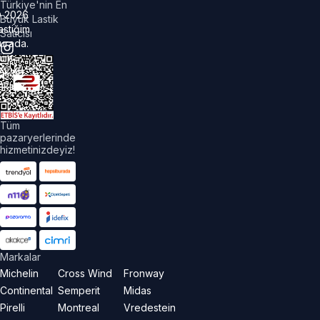
Türkiye'nin En
©
2026
Büyük Lastik
astiğim
Satıcısı
urada.
üm
akları
aklıdır.
Tüm
pazaryerlerinde
hizmetinizdeyiz!
Markalar
Michelin
Cross Wind
Fronway
Continental
Semperit
Midas
Pirelli
Montreal
Vredestein