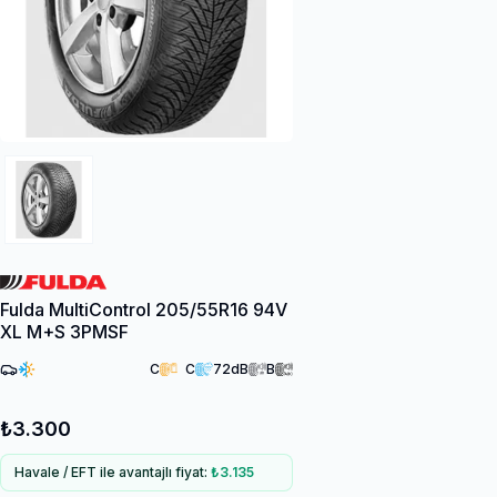
Fulda MultiControl 205/55R16 94V
XL M+S 3PMSF
C
C
72
dB
B
₺3.300
Havale / EFT ile avantajlı fiyat:
₺3.135