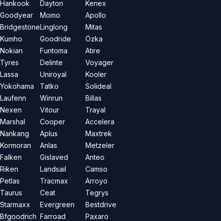
Hankook
Dayton
Kenex
Goodyear
Momo
Apollo
Bridgestone
Linglong
Mitas
Kumho
Goodride
Özka
Nokian
Funtoma
Atire
Tyres
Delinte
Voyager
Lassa
Uniroyal
Kooler
Yokohama
Tatko
Solideal
Laufenn
Winrun
Billas
Nexen
Vitour
Trayal
Marshal
Cooper
Accelera
Nankang
Aplus
Maxtrek
Kormoran
Anlas
Metzeler
Falken
Gislaved
Anteo
Riken
Landsail
Camso
Petlas
Tracmax
Arroyo
Taurus
Ceat
Tegrys
Starmaxx
Evergreen
Bestdrive
Bfgoodrich
Farroad
Paxaro