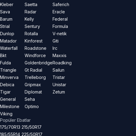
Kleber
Saetta
Saferich
Sava
Radar
Eracle
Barum
Kelly
Federal
Strial
Sentury
Formula
Dunlop
Rotalla
V-netik
Matador
Kinforest
Giti
Waterfall
Roadstone
Irc
Bkt
Windforce
Maxxis
Fulda
Goldenbridge
Roadking
Triangle
Gt Radial
Sailun
Minverva
Trelleborg
Tristar
Debica
Gripmax
Unistar
Tigar
Diplomat
Zetum
General
Seha
Milestone
Optimo
Viking
Popüler Ebatlar
175/70R13
215/50R17
185/55R14
225/50R17