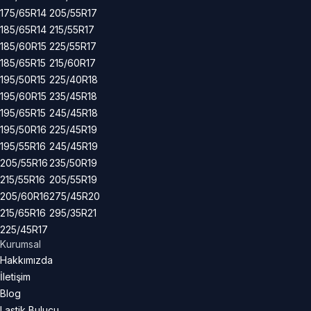
175/65R14
205/55R17
185/65R14
215/55R17
185/60R15
225/55R17
185/65R15
215/60R17
195/50R15
225/40R18
195/60R15
235/45R18
195/65R15
245/45R18
195/50R16
225/45R19
195/55R16
245/45R19
205/55R16
235/50R19
215/55R16
205/55R19
205/60R16
275/45R20
215/65R16
295/35R21
225/45R17
Kurumsal
Hakkımızda
İletişim
Blog
Lastik Bulucu