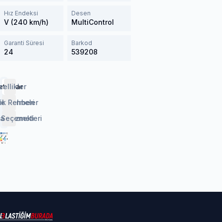
Hız Endeksi
Desen
V (240 km/h)
MultiControl
Garanti Süresi
Barkod
24
539208
etaylar
zellikler
lendirmeler
ik Rehberi
 Seçenekleri
aj Hizmeti