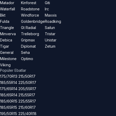
Matador
Kinforest
Giti
Waterfall
Roadstone
Irc
Bkt
Windforce
Maxxis
Fulda
Goldenbridge
Roadking
Triangle
Gt Radial
Sailun
Minverva
Trelleborg
Tristar
Debica
Gripmax
Unistar
Tigar
Diplomat
Zetum
General
Seha
Milestone
Optimo
Viking
Popüler Ebatlar
175/70R13
215/50R17
185/55R14
225/50R17
175/65R14
205/55R17
185/65R14
215/55R17
185/60R15
225/55R17
185/65R15
215/60R17
195/50R15
225/40R18