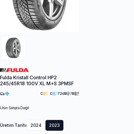
Fulda Kristall Control HP2
245/45R18 100V XL M+S 3PMSF
C
C
72
dB
B
Ürün Satışta Değil
Üretim Tarihi
2024
2023