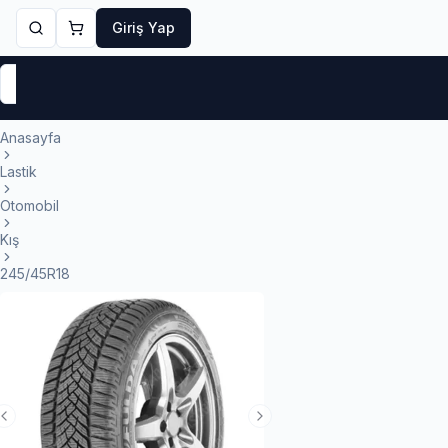
Giriş Yap
Markalar
Yaz Lastikleri
Kış Lastikleri
4 Mevsi
Anasayfa
Lastik
Otomobil
Kış
245/45R18
Previous Slide
Next Slide