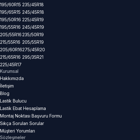
195/60R15
235/45R18
195/65R15
245/45R18
195/50R16
225/45R19
195/55R16
245/45R19
205/55R16
235/50R19
215/55R16
205/55R19
205/60R16
275/45R20
215/65R16
295/35R21
225/45R17
Kurumsal
Hakkımızda
İletişim
Blog
Lastik Bulucu
Lastik Ebat Hesaplama
Montaj Noktası Başvuru Formu
Sıkça Sorulan Sorular
Müşteri Yorumları
Sözleşmeler