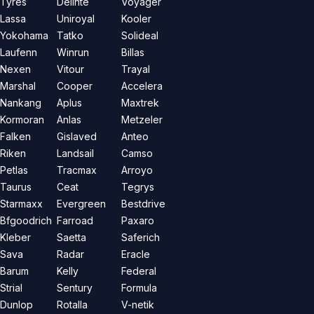
Tyres
Delinte
Voyager
Lassa
Uniroyal
Kooler
Yokohama
Tatko
Solideal
Laufenn
Winrun
Billas
Nexen
Vitour
Trayal
Marshal
Cooper
Accelera
Nankang
Aplus
Maxtrek
Kormoran
Anlas
Metzeler
Falken
Gislaved
Anteo
Riken
Landsail
Camso
Petlas
Tracmax
Arroyo
Taurus
Ceat
Tegrys
Starmaxx
Evergreen
Bestdrive
Bfgoodrich
Farroad
Paxaro
Kleber
Saetta
Saferich
Sava
Radar
Eracle
Barum
Kelly
Federal
Strial
Sentury
Formula
Dunlop
Rotalla
V-netik