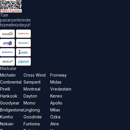
Tüm
pazaryerlerinde
hizmetinizdeyiz!
Markalar
Michelin
Cross Wind
Fronway
Continental
Semperit
Midas
Pirelli
Montreal
Vredestein
Hankook
Dayton
Kenex
Goodyear
Momo
Apollo
Bridgestone
Linglong
Mitas
Kumho
Goodride
Özka
Nokian
Funtoma
Atire