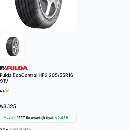
Fulda EcoControl HP2 205/55R16
91V
₺3.125
Havale / EFT ile avantajlı fiyat:
₺2.969
20+
adet stokta