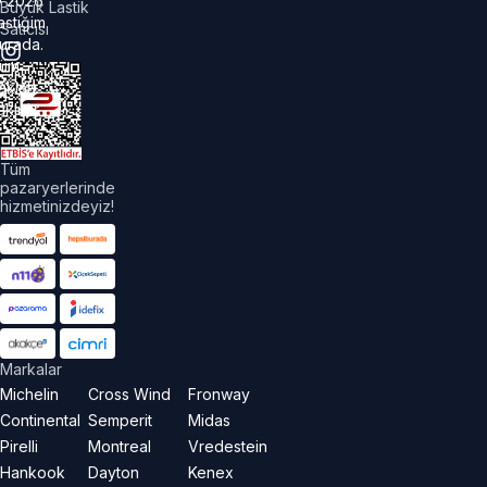
©
2026
Büyük Lastik
astiğim
Satıcısı
urada.
üm
akları
aklıdır.
Tüm
pazaryerlerinde
hizmetinizdeyiz!
Markalar
Michelin
Cross Wind
Fronway
Continental
Semperit
Midas
Pirelli
Montreal
Vredestein
Hankook
Dayton
Kenex