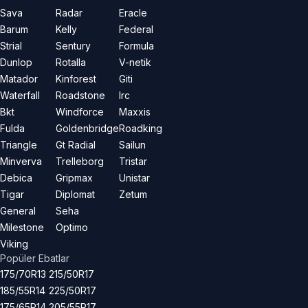
Sava
Radar
Eracle
Barum
Kelly
Federal
Strial
Sentury
Formula
Dunlop
Rotalla
V-netik
Matador
Kinforest
Giti
Waterfall
Roadstone
Irc
Bkt
Windforce
Maxxis
Fulda
Goldenbridge
Roadking
Triangle
Gt Radial
Sailun
Minverva
Trelleborg
Tristar
Debica
Gripmax
Unistar
Tigar
Diplomat
Zetum
General
Seha
Milestone
Optimo
Viking
Popüler Ebatlar
175/70R13
215/50R17
185/55R14
225/50R17
175/65R14
205/55R17