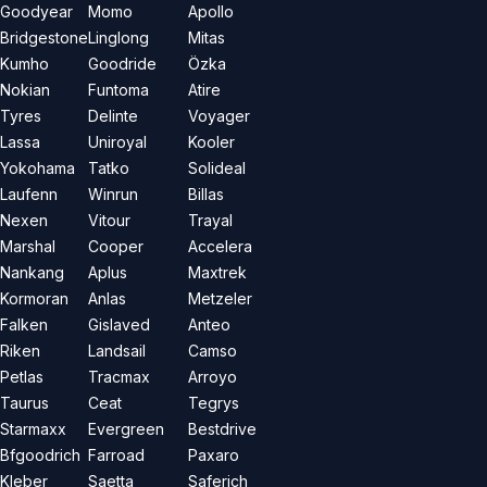
Goodyear
Momo
Apollo
Bridgestone
Linglong
Mitas
Kumho
Goodride
Özka
Nokian
Funtoma
Atire
Tyres
Delinte
Voyager
Lassa
Uniroyal
Kooler
Yokohama
Tatko
Solideal
Laufenn
Winrun
Billas
Nexen
Vitour
Trayal
Marshal
Cooper
Accelera
Nankang
Aplus
Maxtrek
Kormoran
Anlas
Metzeler
Falken
Gislaved
Anteo
Riken
Landsail
Camso
Petlas
Tracmax
Arroyo
Taurus
Ceat
Tegrys
Starmaxx
Evergreen
Bestdrive
Bfgoodrich
Farroad
Paxaro
Kleber
Saetta
Saferich