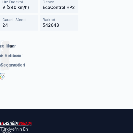
Hız Endeksi
Desen
V (240 km/h)
EcoControl HP2
Garanti Süresi
Barkod
24
542643
etaylar
zellikler
lendirmeler
ik Rehberi
 Seçenekleri
aj Hizmeti
Türkiye'nin En