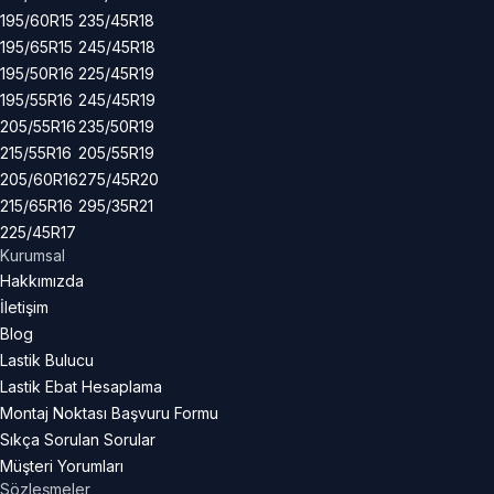
195/60R15
235/45R18
195/65R15
245/45R18
195/50R16
225/45R19
195/55R16
245/45R19
205/55R16
235/50R19
215/55R16
205/55R19
205/60R16
275/45R20
215/65R16
295/35R21
225/45R17
Kurumsal
Hakkımızda
İletişim
Blog
Lastik Bulucu
Lastik Ebat Hesaplama
Montaj Noktası Başvuru Formu
Sıkça Sorulan Sorular
Müşteri Yorumları
Sözleşmeler