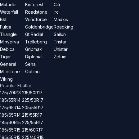
Matador
Kinforest
Giti
Waterfall
Roadstone
Irc
Bkt
Windforce
Maxxis
Fulda
Goldenbridge
Roadking
Triangle
Gt Radial
Sailun
Minverva
Trelleborg
Tristar
Debica
Gripmax
Unistar
Tigar
Diplomat
Zetum
General
Seha
Milestone
Optimo
Viking
Popüler Ebatlar
175/70R13
215/50R17
185/55R14
225/50R17
175/65R14
205/55R17
185/65R14
215/55R17
185/60R15
225/55R17
185/65R15
215/60R17
195/50R15
225/40R18