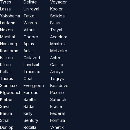
Tyres
Delinte
Voyager
Lassa
Uniroyal
Kooler
Yokohama
Tatko
Solideal
Laufenn
Winrun
Billas
Nexen
Vitour
Trayal
Marshal
Cooper
Accelera
Nankang
Aplus
Maxtrek
Kormoran
Anlas
Metzeler
Falken
Gislaved
Anteo
Riken
Landsail
Camso
Petlas
Tracmax
Arroyo
Taurus
Ceat
Tegrys
Starmaxx
Evergreen
Bestdrive
Bfgoodrich
Farroad
Paxaro
Kleber
Saetta
Saferich
Sava
Radar
Eracle
Barum
Kelly
Federal
Strial
Sentury
Formula
Dunlop
Rotalla
V-netik