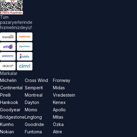
aklıdır.
Tüm
pazaryerlerinde
hizmetinizdeyiz!
Markalar
Michelin
Cross Wind
Fronway
Continental
Semperit
Midas
Pirelli
Montreal
Vredestein
Hankook
Dayton
Kenex
Goodyear
Momo
Apollo
Bridgestone
Linglong
Mitas
Kumho
Goodride
Özka
Nokian
Funtoma
Atire