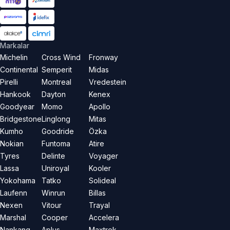
Markalar
Michelin
Cross Wind
Fronway
Continental
Semperit
Midas
Pirelli
Montreal
Vredestein
Hankook
Dayton
Kenex
Goodyear
Momo
Apollo
Bridgestone
Linglong
Mitas
Kumho
Goodride
Özka
Nokian
Funtoma
Atire
Tyres
Delinte
Voyager
Lassa
Uniroyal
Kooler
Yokohama
Tatko
Solideal
Laufenn
Winrun
Billas
Nexen
Vitour
Trayal
Marshal
Cooper
Accelera
Nankang
Aplus
Maxtrek