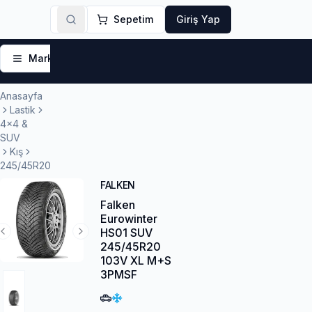
Sepetim
Giriş Yap
Markalar
Yaz Lastikleri
Kış Lastikleri
4 Mevsi
Anasayfa
Lastik
4x4 &
SUV
Kış
245/45R20
FALKEN
Falken
Eurowinter
HS01 SUV
Previous Slide
Next Slide
245/45R20
103V XL M+S
3PMSF