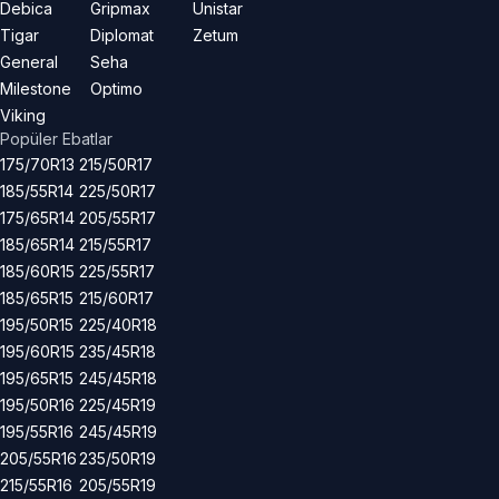
Debica
Gripmax
Unistar
Tigar
Diplomat
Zetum
General
Seha
Milestone
Optimo
Viking
Popüler Ebatlar
175/70R13
215/50R17
185/55R14
225/50R17
175/65R14
205/55R17
185/65R14
215/55R17
185/60R15
225/55R17
185/65R15
215/60R17
195/50R15
225/40R18
195/60R15
235/45R18
195/65R15
245/45R18
195/50R16
225/45R19
195/55R16
245/45R19
205/55R16
235/50R19
215/55R16
205/55R19