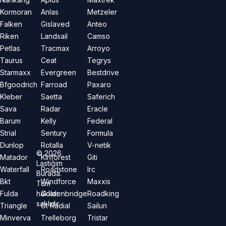
Kormoran
Anlas
Metzeler
Falken
Gislaved
Anteo
Riken
Landsail
Camso
Petlas
Tracmax
Arroyo
Taurus
Ceat
Tegrys
Starmaxx
Evergreen
Bestdrive
Bfgoodrich
Farroad
Paxaro
Kleber
Saetta
Saferich
Sava
Radar
Eracle
Barum
Kelly
Federal
Strial
Sentury
Formula
Dunlop
Rotalla
V-netik
©
2026
Matador
Kinforest
Giti
Lastiğim
Waterfall
Roadstone
Irc
Burada.
Bkt
Windforce
Maxxis
Tüm
hakları
Fulda
Goldenbridge
Roadking
saklıdır.
Triangle
Gt Radial
Sailun
Minverva
Trelleborg
Tristar