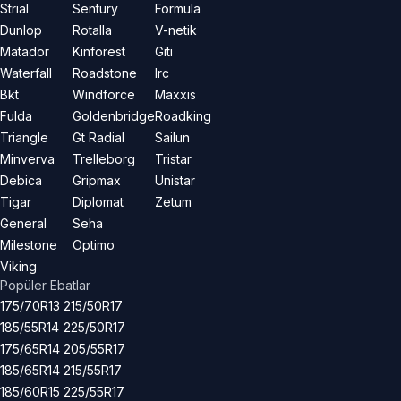
Strial
Sentury
Formula
Dunlop
Rotalla
V-netik
Matador
Kinforest
Giti
Waterfall
Roadstone
Irc
Bkt
Windforce
Maxxis
Fulda
Goldenbridge
Roadking
Triangle
Gt Radial
Sailun
Minverva
Trelleborg
Tristar
Debica
Gripmax
Unistar
Tigar
Diplomat
Zetum
General
Seha
Milestone
Optimo
Viking
Popüler Ebatlar
175/70R13
215/50R17
185/55R14
225/50R17
175/65R14
205/55R17
185/65R14
215/55R17
185/60R15
225/55R17