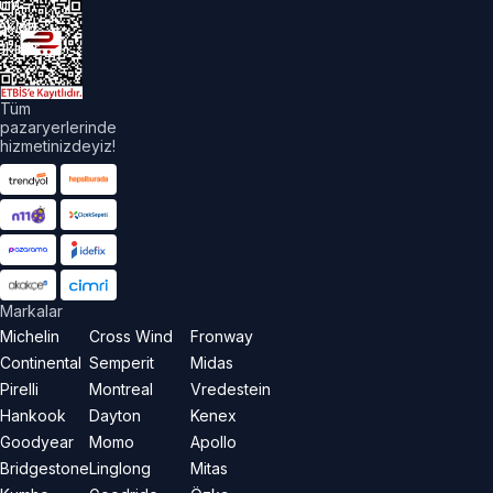
üm
akları
aklıdır.
Tüm
pazaryerlerinde
hizmetinizdeyiz!
Markalar
Michelin
Cross Wind
Fronway
Continental
Semperit
Midas
Pirelli
Montreal
Vredestein
Hankook
Dayton
Kenex
Goodyear
Momo
Apollo
Bridgestone
Linglong
Mitas