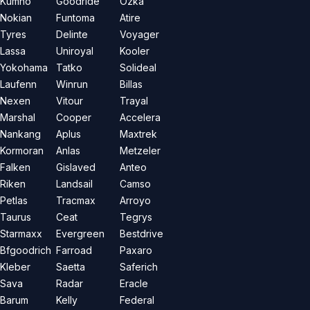
Kumho
Goodride
Özka
Nokian
Funtoma
Atire
Tyres
Delinte
Voyager
Lassa
Uniroyal
Kooler
Yokohama
Tatko
Solideal
Laufenn
Winrun
Billas
Nexen
Vitour
Trayal
Marshal
Cooper
Accelera
Nankang
Aplus
Maxtrek
Kormoran
Anlas
Metzeler
Falken
Gislaved
Anteo
Riken
Landsail
Camso
Petlas
Tracmax
Arroyo
Taurus
Ceat
Tegrys
Starmaxx
Evergreen
Bestdrive
Bfgoodrich
Farroad
Paxaro
Kleber
Saetta
Saferich
Sava
Radar
Eracle
Barum
Kelly
Federal