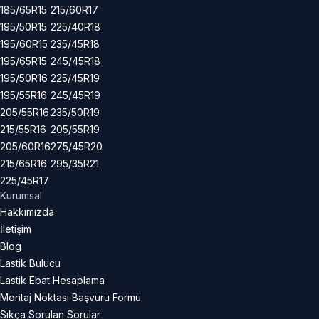
185/65R15
215/60R17
195/50R15
225/40R18
195/60R15
235/45R18
195/65R15
245/45R18
195/50R16
225/45R19
195/55R16
245/45R19
205/55R16
235/50R19
215/55R16
205/55R19
205/60R16
275/45R20
215/65R16
295/35R21
225/45R17
Kurumsal
Hakkımızda
İletişim
Blog
Lastik Bulucu
Lastik Ebat Hesaplama
Montaj Noktası Başvuru Formu
Sıkça Sorulan Sorular