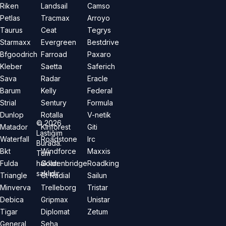
Riken
Landsail
Camso
Petlas
Tracmax
Arroyo
Taurus
Ceat
Tegrys
Starmaxx
Evergreen
Bestdrive
Bfgoodrich
Farroad
Paxaro
Kleber
Saetta
Saferich
Sava
Radar
Eracle
Barum
Kelly
Federal
Strial
Sentury
Formula
Dunlop
Rotalla
V-netik
©
2026
Matador
Kinforest
Giti
Lastiğim
Waterfall
Roadstone
Irc
Burada.
Bkt
Windforce
Maxxis
Tüm
hakları
Fulda
Goldenbridge
Roadking
saklıdır.
Triangle
Gt Radial
Sailun
Minverva
Trelleborg
Tristar
Debica
Gripmax
Unistar
Tigar
Diplomat
Zetum
General
Seha