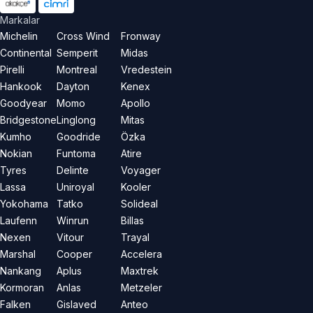
Markalar
Michelin
Cross Wind
Fronway
Continental
Semperit
Midas
Pirelli
Montreal
Vredestein
Hankook
Dayton
Kenex
Goodyear
Momo
Apollo
Bridgestone
Linglong
Mitas
Kumho
Goodride
Özka
Nokian
Funtoma
Atire
Tyres
Delinte
Voyager
Lassa
Uniroyal
Kooler
Yokohama
Tatko
Solideal
Laufenn
Winrun
Billas
Nexen
Vitour
Trayal
Marshal
Cooper
Accelera
Nankang
Aplus
Maxtrek
Kormoran
Anlas
Metzeler
Falken
Gislaved
Anteo