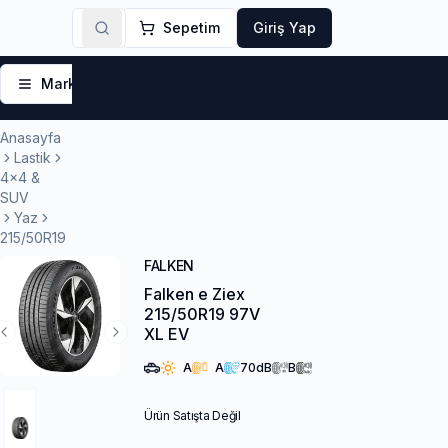
Sepetim
Giriş Yap
Markalar
Yaz Lastikleri
Kış Lastikleri
4 Mevsi
Anasayfa
Lastik
4x4 &
SUV
Yaz
215/50R19
FALKEN
Falken e Ziex
215/50R19 97V
XL EV
Previous Slide
Next Slide
A
A
70
dB
B
Ürün Satışta Değil