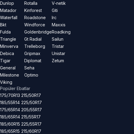
Dunlop
Rotalla
V-netik
Matador
Kinforest
Giti
Waterfall
Roadstone
Irc
Bkt
Windforce
Maxxis
Fulda
Goldenbridge
Roadking
Triangle
Gt Radial
Sailun
Minverva
Trelleborg
Tristar
Debica
Gripmax
Unistar
Tigar
Diplomat
Zetum
General
Seha
Milestone
Optimo
Viking
Popüler Ebatlar
175/70R13
215/50R17
185/55R14
225/50R17
175/65R14
205/55R17
185/65R14
215/55R17
185/60R15
225/55R17
185/65R15
215/60R17