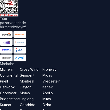
akları
aklıdır.
Tüm
pazaryerlerinde
hizmetinizdeyiz!
Markalar
Michelin
Cross Wind
Fronway
Continental
Semperit
Midas
Pirelli
Montreal
Vredestein
Hankook
Dayton
Kenex
Goodyear
Momo
Apollo
Bridgestone
Linglong
Mitas
Kumho
Goodride
Özka