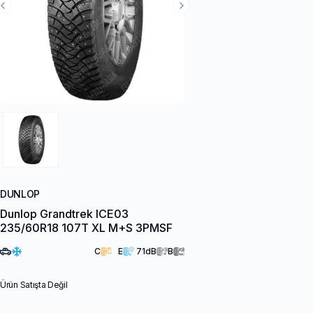
Previous Slide
Next Slide
DUNLOP
Dunlop Grandtrek ICE03
235/60R18 107T XL M+S 3PMSF
C
E
71
dB
B
Ürün Satışta Değil