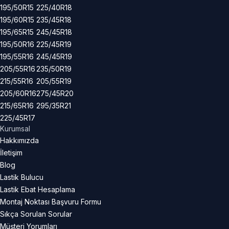
195/50R15
225/40R18
195/60R15
235/45R18
195/65R15
245/45R18
195/50R16
225/45R19
195/55R16
245/45R19
205/55R16
235/50R19
215/55R16
205/55R19
205/60R16
275/45R20
215/65R16
295/35R21
225/45R17
Kurumsal
Hakkımızda
İletişim
Blog
Lastik Bulucu
Lastik Ebat Hesaplama
Montaj Noktası Başvuru Formu
Sıkça Sorulan Sorular
Müşteri Yorumları