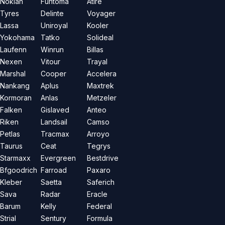
Nokian
Funtoma
Atire
Tyres
Delinte
Voyager
Lassa
Uniroyal
Kooler
Yokohama
Tatko
Solideal
Laufenn
Winrun
Billas
Nexen
Vitour
Trayal
Marshal
Cooper
Accelera
Nankang
Aplus
Maxtrek
Kormoran
Anlas
Metzeler
Falken
Gislaved
Anteo
Riken
Landsail
Camso
Petlas
Tracmax
Arroyo
Taurus
Ceat
Tegrys
Starmaxx
Evergreen
Bestdrive
Bfgoodrich
Farroad
Paxaro
Kleber
Saetta
Saferich
Sava
Radar
Eracle
Barum
Kelly
Federal
Strial
Sentury
Formula